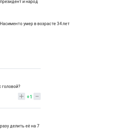
 президент и народ
Насименто умер в возрасте 34 лет
с головой?
+1
разу делить её на 7