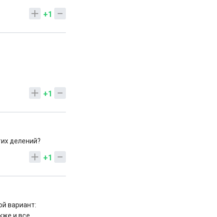
+1
+1
тих делений?
+1
ой вариант:
кже и все