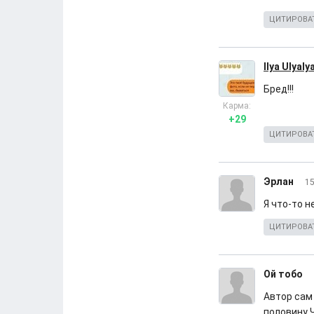
ЦИТИРОВА
Ilya Ulyaly
Бред!!!
Карма:
+29
ЦИТИРОВА
Эрлан
15
Я что-то н
ЦИТИРОВА
Ой тобо
Автор сам
половину 