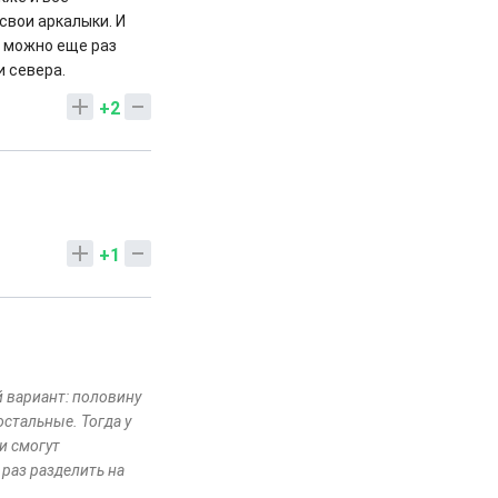
свои аркалыки. И
в можно еще раз
и севера.
+2
+1
й вариант: половину
стальные. Тогда у
и смогут
раз разделить на