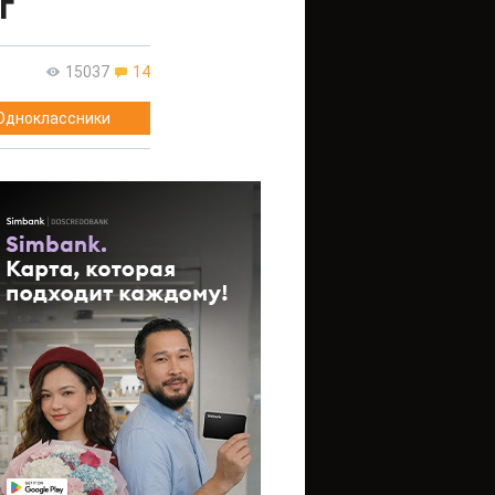
г
15037
14
Одноклассники