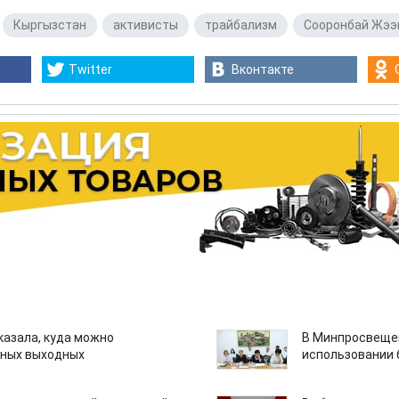
,
Кыргызстан
,
активисты
,
трайбализм
,
Сооронбай Жээ
Twitter
Вконтакте
казала, куда можно
В Минпросвещен
нных выходных
использовании