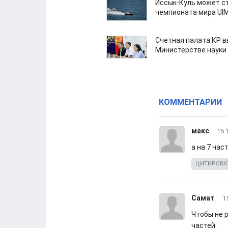
Иссык-Куль может с
чемпионата мира UI
Счетная палата КР в
Министерстве науки
КОММЕНТАРИИ
макс
15.
а на 7 час
ЦИТИРОВА
Самат
1
Чтобы не р
частей.