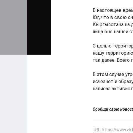
В настоящее врем
Юг, что в свою о
Кыргызстана на д
лица вне нашей с
С целью террито
нашу территорию 
так далее. Всего 
В этом случае уг
исчезнет и образ
написал активист
Сообщи свою ново
URL: https://www.vb