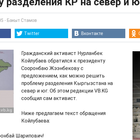
 разделения КР на север и ю
05
-
Бакыт Стамов
Twitter
Вконтакте
Гражданский активист Нурланбек
Койлубаев обратился к президенту
Сооронбаю Жээнбекову с
предложением, как можно решить
проблему разделения Кыргызстана на
север и юг. Об этом редакции VB.KG
сообщил сам активист.
Ниже предлагаем текст обращения
Койлубаева:
онбай Шарипович!