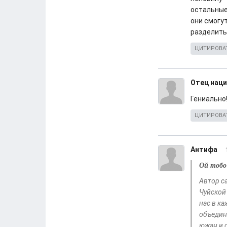
остальные.
они смогу
разделить 
ЦИТИРОВА
Отец наци
Гениально!
ЦИТИРОВА
Антифа
Ой тобо
Автор с
Чуйской
нас в к
объедин
южан и с