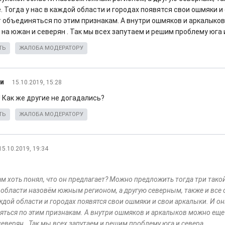
 Тогда у нас в каждой области и городах появятся свои ошмяки и 
т объединяться по этим признакам. А внутри ошмяков и аркалыко
на южан и северян . Так мы всех запутаем и решим проблему юга 
ТЬ
ЖАЛОБА МОДЕРАТОРУ
и
15.10.2019, 15:28
 Как же другие не догадались?
ТЬ
ЖАЛОБА МОДЕРАТОРУ
15.10.2019, 19:34
ам хоть понял, что он предлагает? Можно предложить тогда три тако
 области назовём южным регионом, а другую северным, также и все о
аждой области и городах появятся свои ошмяки и свои аркалыки. И он
яться по этим признакам. А внутри ошмяков и аркалыков можно еще 
еверян . Так мы всех запутаем и решим проблему юга и севера.