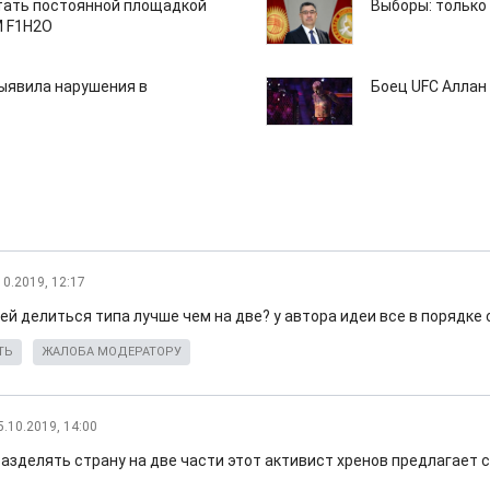
тать постоянной площадкой
Выборы: только
M F1H2O
ыявила нарушения в
Боец UFC Аллан 
10.2019, 12:17
тей делиться типа лучше чем на две? у автора идеи все в порядке 
ТЬ
ЖАЛОБА МОДЕРАТОРУ
5.10.2019, 14:00
азделять страну на две части этот активист хренов предлагает с