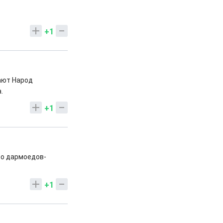
+1
ают Народ
.
+1
во дармоедов-
+1