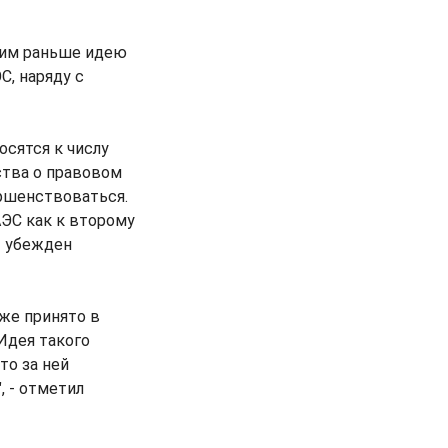
 им раньше идею
, наряду с
осятся к числу
ства о правовом
ршенствоваться.
АЭС как к второму
- убежден
уже принято в
Идея такого
то за ней
 - отметил