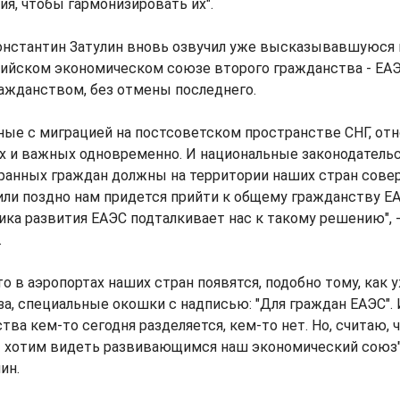
я, чтобы гармонизировать их".
нстантин Затулин вновь озвучил уже высказывавшуюся
ийском экономическом союзе второго гражданства - ЕАЭС
ажданством, без отмены последнего.
ные с миграцией на постсоветском пространстве СНГ, отн
х и важных одновременно. И национальные законодатель
ранных граждан должны на территории наших стран сове
или поздно нам придется прийти к общему гражданству Е
ика развития ЕАЭС подталкивает нас к такому решению", 
.
то в аэропортах наших стран появятся, подобно тому, как 
а, специальные окошки с надписью: "Для граждан ЕАЭС". 
ва кем-то сегодня разделяется, кем-то нет. Но, считаю, ч
ы хотим видеть развивающимся наш экономический союз",
ин.