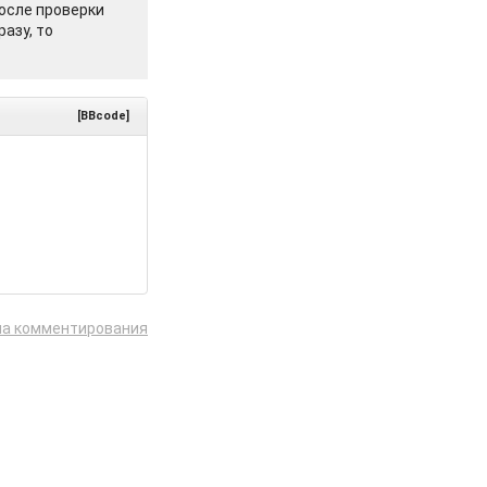
осле проверки
азу, то
[BBcode]
ла комментирования