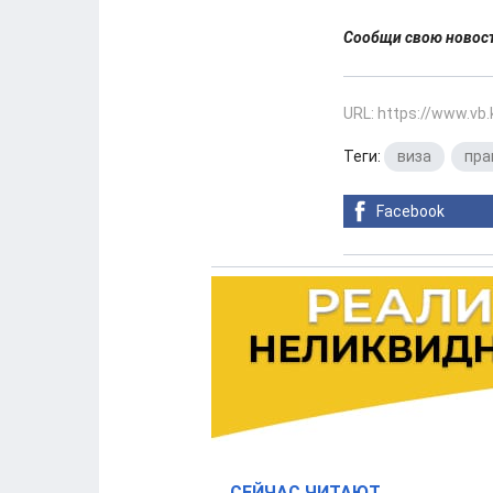
Сообщи свою ново
URL: https://www.vb
Теги:
виза
,
пра
Facebook
СЕЙЧАС ЧИТАЮТ