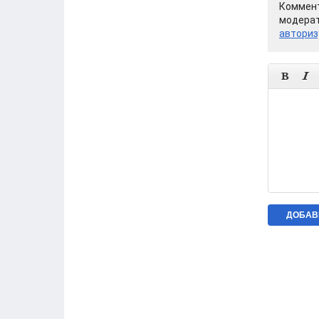
Коммент
модерат
авториз

