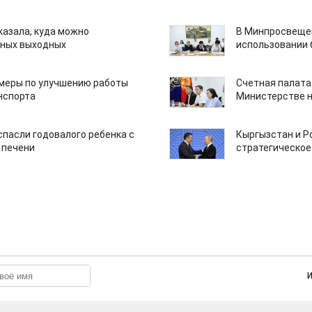
казала, куда можно
В Минпросвещен
нных выходных
использовании
 меры по улучшению работы
Счетная палата
нспорта
Министерстве н
спасли годовалого ребенка с
Кыргызстан и Р
 печени
стратегическое