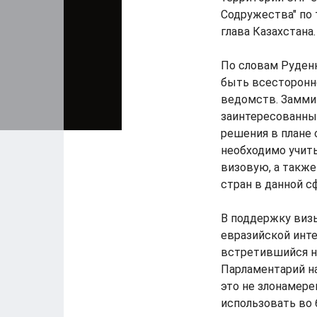
Содружества" по 
глава Казахстана.
По словам Руденк
быть всесторонн
ведомств. Заммин
заинтересованных
решения в плане 
необходимо учит
визовую, а также
стран в данной с
В поддержку визы
евразийской инте
встретившийся н
Парламентарий на
это не злонамере
использовать во 