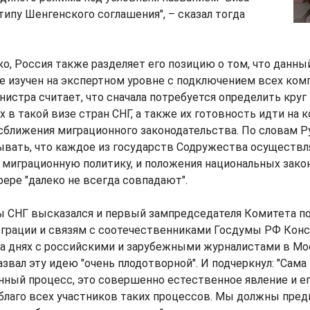
типу Шенгенского соглашения", – сказал тогда
о, Россия также разделяет его позицию о том, что данн
е изучен на экспертном уровне с подключением всех ко
истра считает, что сначала потребуется определить круг
 в такой визе стран СНГ, а также их готовность идти на
сближения миграционного законодательства. По словам Р
ывать, что каждое из государств Содружества осуществ
 миграционную политику, и положения национальных зако
фере "далеко не всегда совпадают".
 СНГ высказался и первый зампредседателя Комитета по
грации и связям с соотечественниками Госдумы РФ Конс
а днях с российскими и зарубежными журналистами в Мо
звал эту идею "очень плодотворной". И подчеркнул: "Сама
нный процесс, это совершенно естественное явление и ег
благо всех участников таких процессов. Мы должны пред