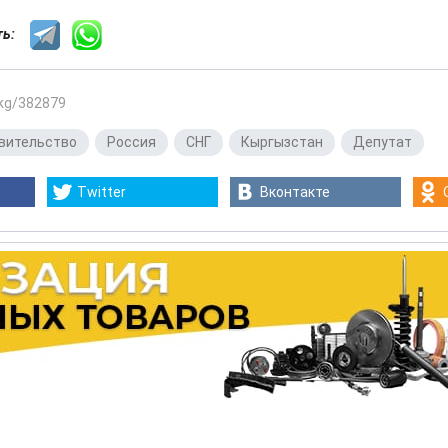
сть:
.kg/382879
вительство
,
Россия
,
СНГ
,
Кыргызстан
,
Депутат
Twitter
Вконтакте