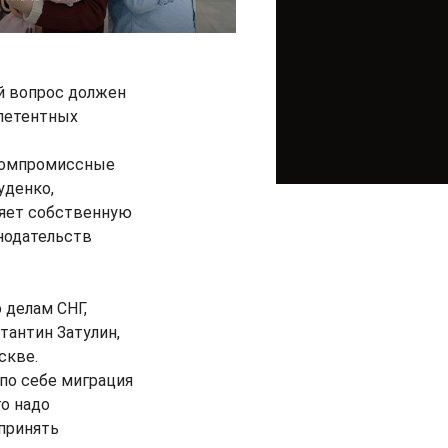
ый вопрос должен
мпетентных
 компромиссные
уденко,
ляет собственную
нодательств
 делам СНГ,
тантин Затулин,
скве.
 по себе миграция
о надо
принять