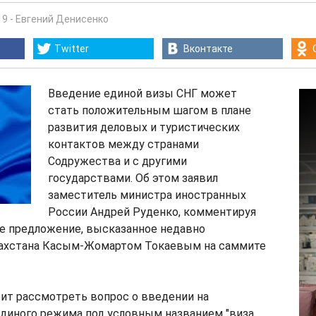
19
-
Евгений Денисенко
Twitter
Вконтакте
Введение единой визы СНГ может
стать положительным шагом в плане
развития деловых и туристических
контактов между странами
Содружества и с другими
государствами. Об этом заявил
заместитель министра иностранных
России Андрей Руденко, комментируя
 предложение, высказанное недавно
ахстана Касым-Жомартом Токаевым на саммите
ит рассмотреть вопрос о введении на
единого режима под условным названием "виза