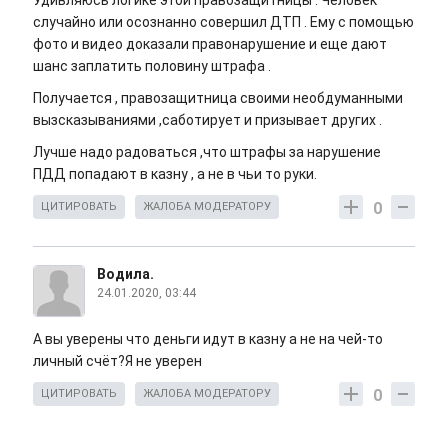
Удивляюсь логике этой правозащитницы . Человек
случайно или осознанно совершил ДТП . Ему с помощью
фото и видео доказали правонарушение и еще дают
шанс заплатить половину штрафа .
Получается , правозащитница своими необдуманными
вызсказываниями ,саботирует и призывает других .
Лучше надо радоваться ,что штрафы за нарушение
ПДД попадают в казну , а не в чьи то руки.
0
ЦИТИРОВАТЬ
ЖАЛОБА МОДЕРАТОРУ
Водила.
24.01.2020, 03:44
А вы уверены что деньги идут в казну а не на чей-то
личный счёт?Я не уверен
0
ЦИТИРОВАТЬ
ЖАЛОБА МОДЕРАТОРУ