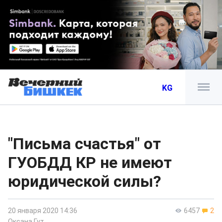
KG
"Письма счастья" от
ГУОБДД КР не имеют
юридической силы?
20 января 2020 14:36
6457
2
Оксана Гут