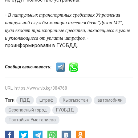
В патрульных транспортных средствах Управления
-
патрульной службы милиции имеется база "Дозор М2",
куда входят транспортные средства, находящиеся в угоне
и уклоняющиеся от уплаты штрафов
, -
проинформировали в ГУОБДД.
Сообщи свою новость:
URL: https://www.vb.kg/384768
Теги:
ПДД
,
штраф
,
Кыргызстан
,
автомобили
,
Безопасный город
,
ГУОБДД
,
Токтайым Уметалиева