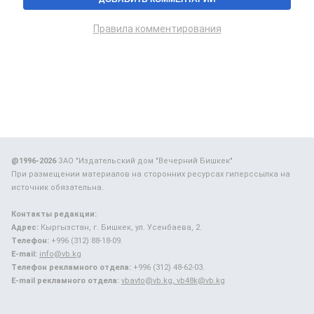
Правила комментирования
@1996-2026
ЗАО "Издательский дом "Вечерний Бишкек"
При размещении материалов на сторонних ресурсах гиперссылка на
источник обязательна.
Контакты редакции:
Адрес:
Кыргызстан, г. Бишкек, ул. Усенбаева, 2.
Телефон:
+996 (312) 88-18-09.
E-mail:
info@vb.kg
Телефон рекламного отдела:
+996 (312) 48-62-03.
E-mail рекламного отдела:
vbavto@vb.kg, vb48k@vb.kg