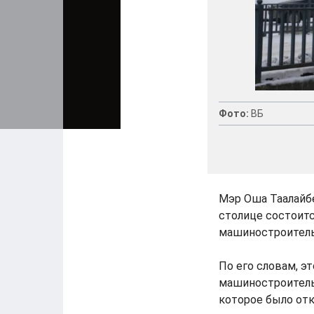
Фото:
ВБ
Мэр Оша Таалайб
столице состоит
машиностроитель
По его словам, э
машиностроитель
которое было отк