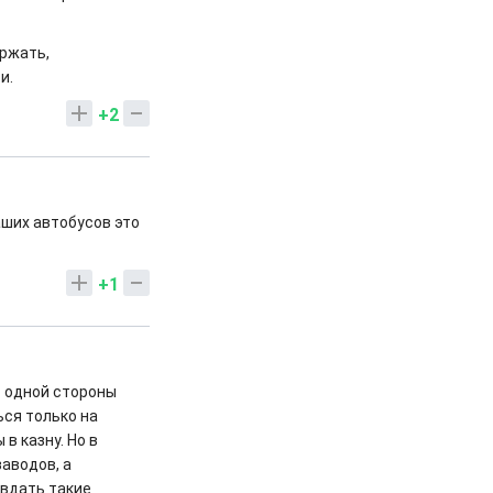
ержать,
ти.
+2
аших автобусов это
+1
с одной стороны
ься только на
в казну. Но в
аводов, а
авдать такие