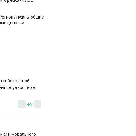
й в рамках ЕАЭС
 Региону нужны общие
ные цепочки
ез собственной
ны.Государство в
+2
ики и морального