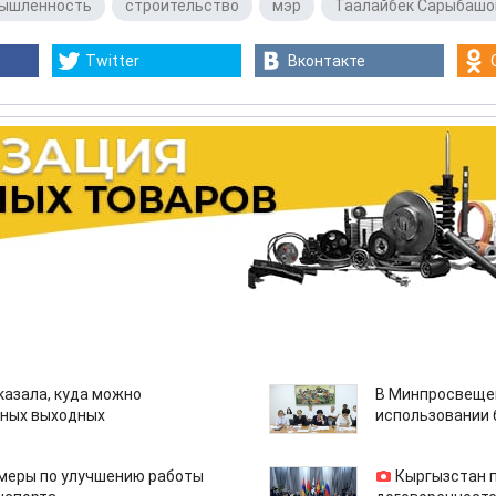
ышленность
,
строительство
,
мэр
,
Таалайбек Сарыбашо
Twitter
Вконтакте
казала, куда можно
В Минпросвещен
нных выходных
использовании
 меры по улучшению работы
Кыргызстан 