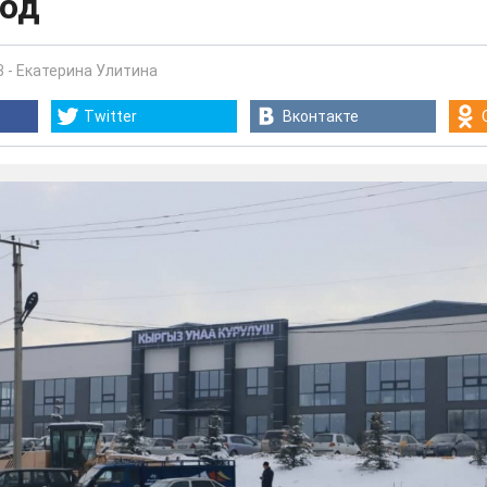
вод
3
-
Екатерина Улитина
Twitter
Вконтакте