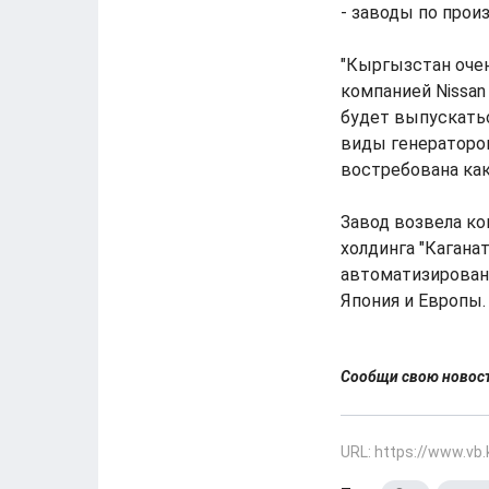
- заводы по прои
"Кыргызстан очен
компанией Nissan
будет выпускатьс
виды генераторов
востребована как
Завод возвела ко
холдинга "Кагана
автоматизирован
Япония и Европы.
Сообщи свою ново
URL: https://www.vb