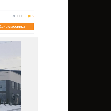
11109
6
Одноклассники