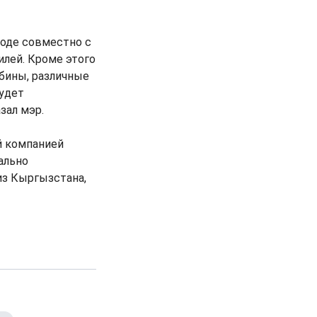
воде совместно с
илей. Кроме этого
бины, различные
будет
зал мэр.
й компанией
ально
из Кыргызстана,