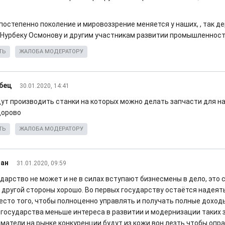
постепенно поколение и мировоззрение меняется у наших, , так д
Нурбеку Осмонову и другим участникам развитии промышленнос
ТЬ
ЖАЛОБА МОДЕРАТОРУ
бец
30.01.2020, 14:41
ут производить станки на которых можно делать запчасти для н
дорово
ТЬ
ЖАЛОБА МОДЕРАТОРУ
ан
31.01.2020, 09:59
дарство не может и не в силах вступают бизнесмены в дело, это 
с другой стороны хорошо. Во первых государству остаётся надеят
есто того, чтобы полноценно управлять и получать полные доходы 
 государства меньше интереса в развитии и модернизации таких з
матели на рынке конкуренции будут из кожи вон лезть чтобы опр