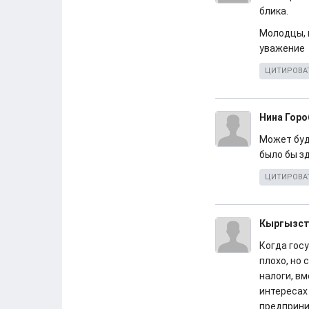
блика.
Молодцы, 
уважение 
ЦИТИРОВА
Нина Горо
Может буд
было бы з
ЦИТИРОВА
Кыргызст
Когда госу
плохо, но 
налоги, вм
интересах
предприни