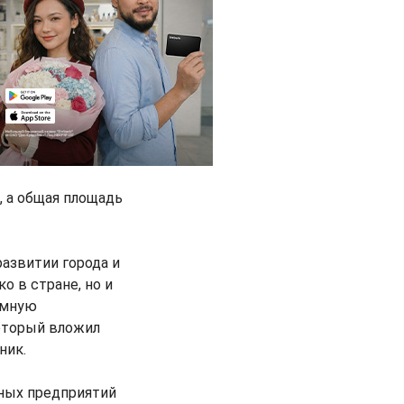
, а общая площадь
азвитии города и
о в стране, но и
омную
который вложил
ник.
нных предприятий