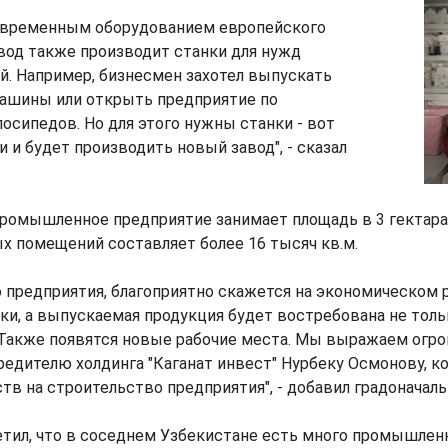
овременным оборудованием европейского
вод также производит станки для нужд
й. Например, бизнесмен захотел выпускать
ашины или открыть предприятие по
осипедов. Но для этого нужны станки - вот
и и будет производить новый завод", - сказал
промышленное предприятие занимает площадь в 3 гектара
х помещений составляет более 16 тысяч кв.м.
 предприятия, благоприятно скажется на экономическом р
ки, а выпускаемая продукция будет востребована не тольк
. Также появятся новые рабочие места. Мы выражаем огр
редителю холдинга "Каганат инвест" Нурбеку Осмонову, 
ств на строительство предприятия", - добавил градоначаль
етил, что в соседнем Узбекистане есть много промышле