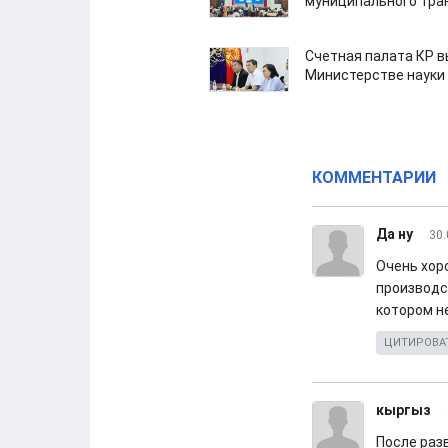
муниципального тра
Счетная палата КР в
Министерстве науки
КОММЕНТАРИИ
Да ну
30.
Очень хор
производс
котором н
ЦИТИРОВА
кыргыз
После раз