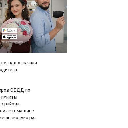
 неладное начали
водителя
торов ОБДД по
е пункты
о района
ьной автомашине
же несколько раз