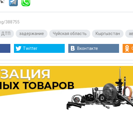
сть:
.kg/388755
ДТП
,
задержание
,
Чуйская область
,
Кыргызстан
,
а
Twitter
Вконтакте