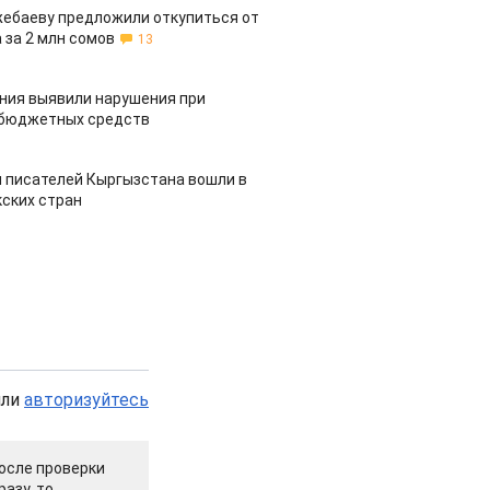
жебаеву предложили откупиться от
 за 2 млн сомов
13
ия выявили нарушения при
 бюджетных средств
 писателей Кыргызстана вошли в
ских стран
или
авторизуйтесь
осле проверки
азу, то