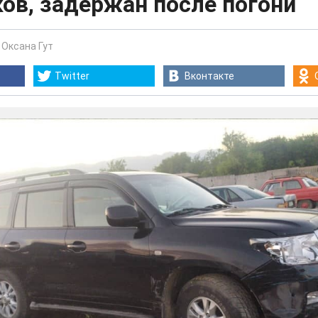
ов, задержан после погони
-
Оксана Гут
Twitter
Вконтакте