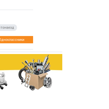
втонаезд
Одноклассники