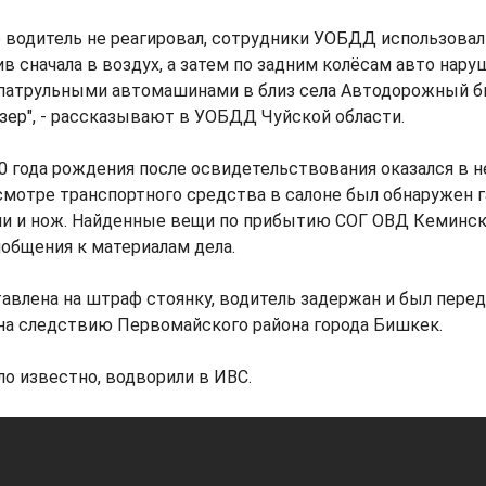
то водитель не реагировал, сотрудники УОБДД использова
в сначала в воздух, а затем по задним колёсам авто нару
патрульными автомашинами в близ села Автодорожный б
зер", - рассказывают в УОБДД Чуйской области.
90 года рождения после освидетельствования оказался в 
смотре транспортного средства в салоне был обнаружен 
ми и нож. Найденные вещи по прибытию СОГ ОВД Кеминск
общения к материалам дела.
авлена на штраф стоянку, водитель задержан и был пере
на следствию Первомайского района города Бишкек.
ло известно, водворили в ИВС.