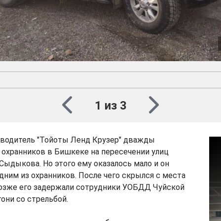
1 из 3
 водитель "Тойоты Ленд Крузер" дважды
 охранников в Бишкеке на пересечении улиц
Сыдыкова. Но этого ему оказалось мало и он
одним из охранников. После чего скрылся с места
озже его задержали сотрудники УОБДД Чуйской
гони со стрельбой.