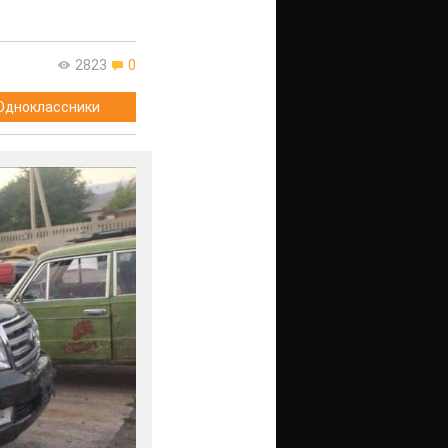
2823
0
Одноклассники