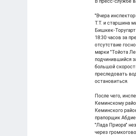
В пресс-службе в
"Вчера инспекто
Т.Т. и старшина 
Бишкек-Торугарт 
18:30 часов за п
отсутствие госн
марки "Тойота Ле
подчинившийся з
большой скорост
преследовать вод
остановиться.
После чего, инс
Кеминскому район
Кеминского райо
прапорщик Абдиев
"Лада Приора" не
через громкогово