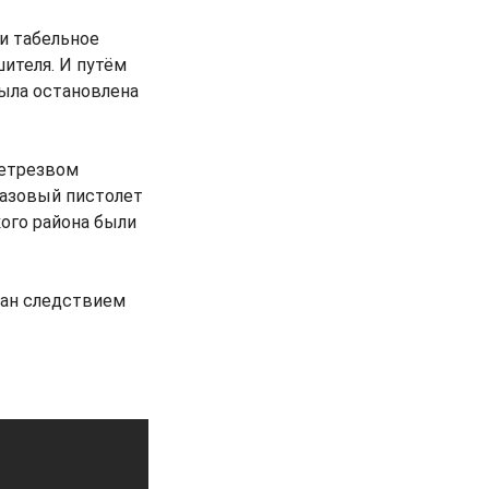
ли табельное
шителя. И путём
ыла остановлена
нетрезвом
газовый пистолет
ого района были
дан следствием