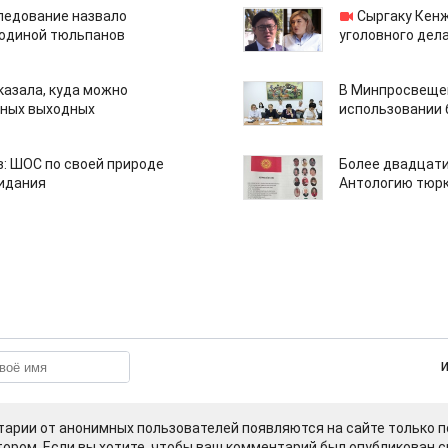
едование назвало
Сыргаку Кен
одиной тюльпанов
уголовного дела
казала, куда можно
В Минпросвещен
нных выходных
использовании
: ШОС по своей природе
Более двадцати
зидания
Антологию тюрк
арии от анонимных пользователей появляются на сайте только п
ором. Если вы хотите, чтобы ваш комментарий был опубликован ср