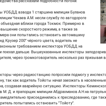
едомства рассказали подробности погони.
ры УОБДД взвода 1 старшина милиции Буланов
милиции Чекаев А.М. несли службу по автодороге
объездная вблизи города Токмок. Примерно в
ревышение скоростного режима, а также за
омера они попытались остановить автомашину
нд Крузер 200" чёрного цвета, водитель не
аконным требованием инспектора УОБДД на
и поехал дальше. Вышеуказанные инспекторы заподозрив
ителя, через громкоговоритель несколько раз призывая 
пекторы через радиостанцию попросили подмогу у инспек
у, так как водитель Тойоты начал заезжать в населенны
на, создавая аварийную ситуацию. Инспекторы Кеминског
 М. Д. и прапорщик милиции Абдрахманов А.Н.на патрул
замедлительно присоединились к преследованию, где так
ритель попытались остановить "Тойоту".