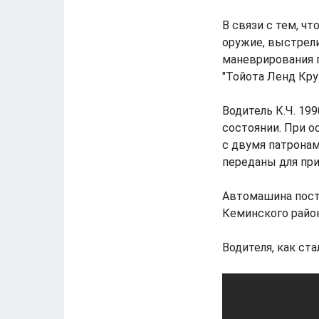
В связи с тем, ч
оружие, выстрели
маневрирования 
"Тойота Ленд Кру
Водитель К.Ч. 19
состоянии. При о
с двумя патрона
переданы для при
Автомашина пост
Кеминского райо
Водителя, как ста