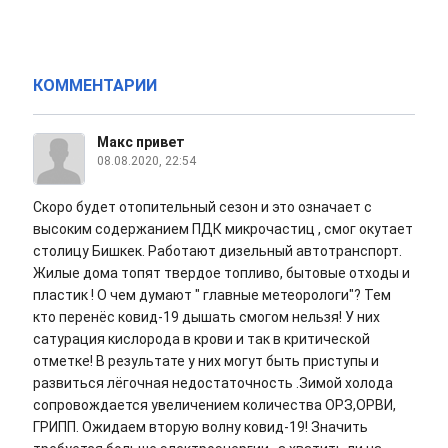
КОММЕНТАРИИ
Макс привет
08.08.2020, 22:54
Скоро будет отопительный сезон и это означает с
высоким содержанием ПДК микрочастиц , смог окутает
столицу Бишкек. Работают дизельный автотранспорт.
Жилые дома топят твердое топливо, бытовые отходы и
пластик ! О чем думают " главные метеорологи"? Тем
кто перенёс ковид-19 дышать смогом нельзя! У них
сатурация кислорода в крови и так в критической
отметке! В результате у них могут быть приступы и
развиться лёгочная недостаточность .Зимой холода
сопровождается увеличением количества ОРЗ,ОРВИ,
ГРИПП. Ожидаем вторую волну ковид-19! Значить