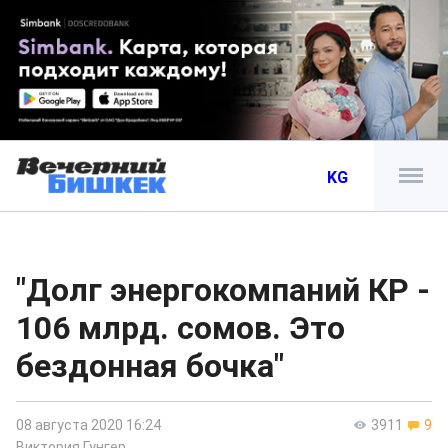
KG
"Долг энергокомпаний КР -
106 млрд. сомов. Это
бездонная бочка"
08 августа 2020 16:24
3911
9
Виктория Гунгер