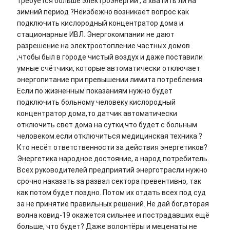
требуется больше электроэнергии , а хватить ли на
зимний период ?Неизбежно возникает вопрос как
подключить кислородный концентратор дома и
стационарные ИВЛ. Энергокомпании не дают
разрешение на электроотопление частных домов
,чтобы был в городе чистый воздух и даже поставили
умные счётчики, которые автоматически отключает
энергопитание при превышении лимита потребления.
Если по жизненным показаниям нужно будет
подключить больному человеку кислородный
концентратор дома,то датчик автоматически
отключить свет дома на сутки,что будет с больным
человеком.если отключиться медицинская техника ?
Кто несёт ответственности за действия энергетиков?
Энергетика народное достояние, а народ потребитель.
Всех руководителей предприятий энерготрасли нужно
срочно наказать за развал сектора превентивно, так
как потом будет поздно. Потом их отдать всех под суд
за не принятие правильных решений. Не дай бог,вторая
волна ковид-19 окажется сильнее и пострадавших ещё
больше, что будет? Даже волонтёры и меценаты не