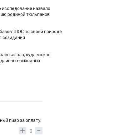
 исследование назвало
зию родиной тюльпанов
азов: ШОС по своей природе
я созидания
рассказала, куда можно
 длинных выходных
ый пиар за оплату.
0