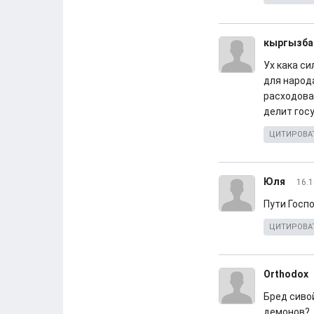
кыргызба
Ух кака с
для народа
расходова
делит гос
ЦИТИРОВА
Юля
16.1
Пути Госп
ЦИТИРОВА
Orthodox
Бред сиво
демонов?