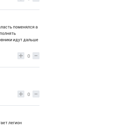
власть поменялся а
сполнять
овники идут дальше
0
0
гает легион