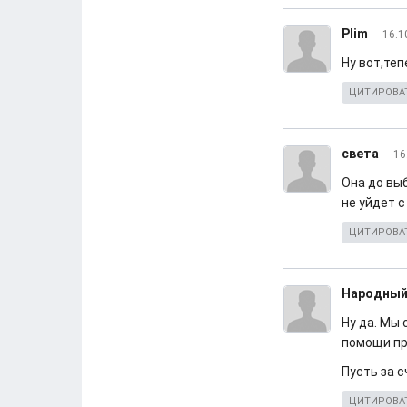
Plim
16.1
Ну вот,те
ЦИТИРОВА
света
16
Она до вы
не уйдет с
ЦИТИРОВА
Народный
Ну да. Мы
помощи пр
Пусть за с
ЦИТИРОВА