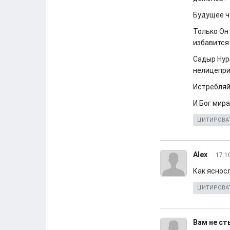
Будущее ч
Только Он
избавится 
Садыр Нур
нелицепри
Истребляй
И Бог мира
ЦИТИРОВА
Alex
17.1
Как яснос
ЦИТИРОВА
Вам не с