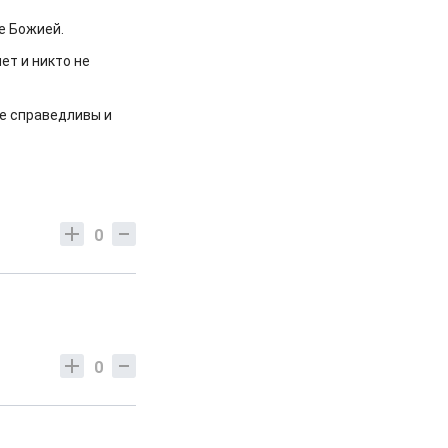
е Божией.
ет и никто не
те справедливы и
0
0