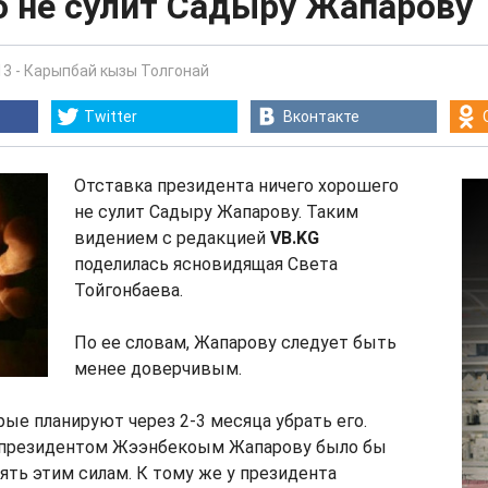
о не сулит Садыру Жапарову
13
-
Карыпбай кызы Толгонай
Twitter
Вконтакте
Отставка президента ничего хорошего
не сулит Садыру Жапарову. Таким
видением с редакцией
VB.KG
поделилась ясновидящая Света
Тойгонбаева.
По ее словам, Жапарову следует быть
менее доверчивым.
орые планируют через 2-3 месяца убрать его.
 президентом Жээнбекоым Жапарову было бы
ять этим силам. К тому же у президента