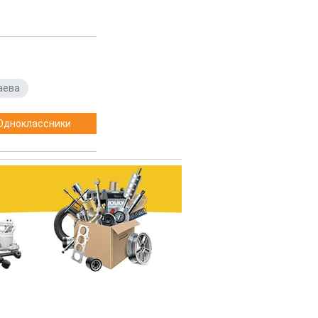
аева
Одноклассники