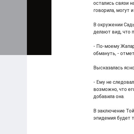
остались связи н
говорила, могут и 
В окружении Сад
делают вид, что 
- По-моему Жапар
обмануть, - отмет
Высказалась ясн
- Ему не следова
возможно, что ег
добавила она.
В заключение Той
эпидемия будет т