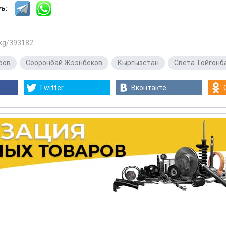
сть:
.kg/393182
ров
,
Сооронбай Жээнбеков
,
Кыргызстан
,
Света Тойгонб
Twitter
Вконтакте