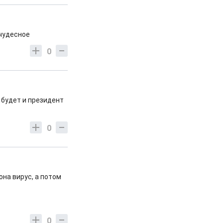
 чудесное
0
 будет и президент
0
на вирус, а потом
0