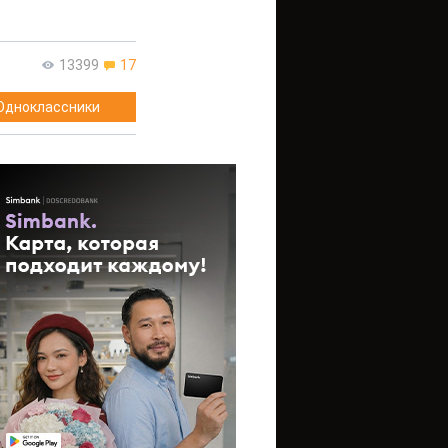
13399
17
Одноклассники