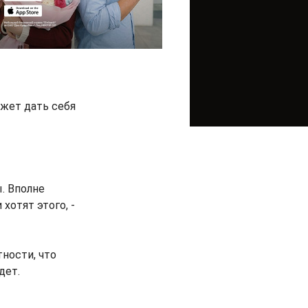
ожет дать себя
. Вполне
хотят этого, -
тности, что
дет.