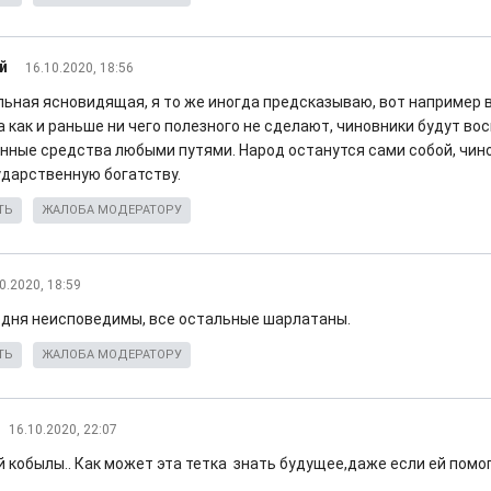
й
16.10.2020, 18:56
ильная ясновидящая, я то же иногда предсказываю, вот например 
 как и раньше ни чего полезного не сделают, чиновники будут во
нные средства любыми путями. Народ останутся сами собой, чин
ударственную богатству.
ТЬ
ЖАЛОБА МОДЕРАТОРУ
0.2020, 18:59
одня неисповедимы, все остальные шарлатаны.
ТЬ
ЖАЛОБА МОДЕРАТОРУ
16.10.2020, 22:07
й кобылы.. Как может эта тетка знать будущее,даже если ей помо