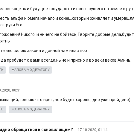
еловеков,как и будущее государств и всего сущего на земле в руц
 есть альфа и омега,начало и конец,который оживляет и умервщля
от руки Его.
гожоевич! Никого и ничего не бойтесь,Творите добрые дела,будь
ятны.
те зло силою закона и данной вам властью.
 да пребудет с вами всегда,ныне и присно и во веки веков!Аминь.
ТЬ
ЖАЛОБА МОДЕРАТОРУ
0.2020, 00:31
лышащий, говорю что врёт, все будет хорошо, дно уже пройдено)
ТЬ
ЖАЛОБА МОДЕРАТОРУ
тыдно обращаться к ясновилящим?
17.10.2020, 01:14