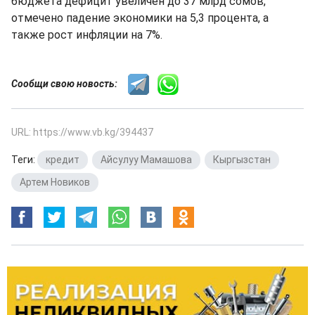
бюджета дефицит увеличен до 37 млрд сомов,
отмечено падение экономики на 5,3 процента, а
также рост инфляции на 7%.
Сообщи свою новость:
URL: https://www.vb.kg/394437
Теги:
кредит
,
Айсулуу Мамашова
,
Кыргызстан
,
Артем Новиков