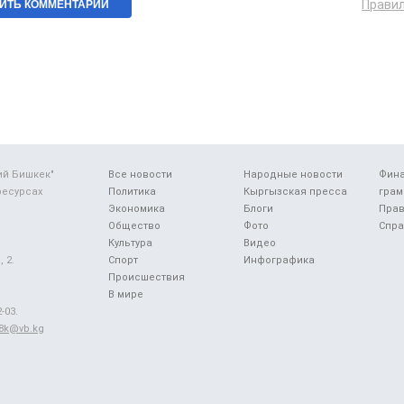
Прави
ий Бишкек"
Все новости
Народные новости
Фин
ресурсах
Политика
Кыргызская пресса
грам
Экономика
Блоги
Прав
Общество
Фото
Спра
Культура
Видео
 2.
Спорт
Инфографика
Происшествия
В мире
-03.
48k@vb.kg