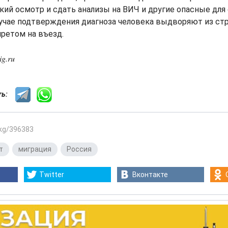
кий осмотр и сдать анализы на ВИЧ и другие опасные дл
лучае подтверждения диагноза человека выдворяют из ст
ретом на въезд.
g.ru
сть:
.kg/396383
т
,
миграция
,
Россия
Twitter
Вконтакте