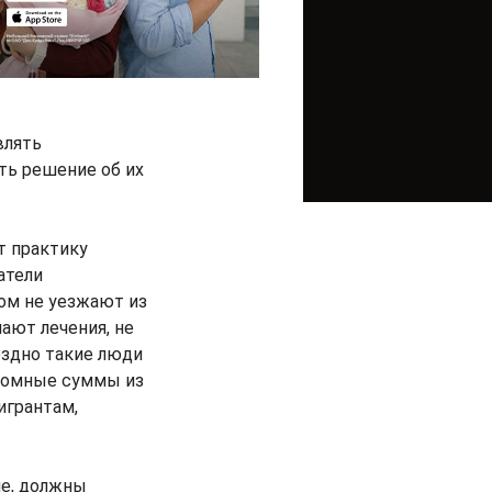
влять
ть решение об их
т практику
атели
ом не уезжают из
чают лечения, не
поздно такие люди
громные суммы из
игрантам,
ие, должны