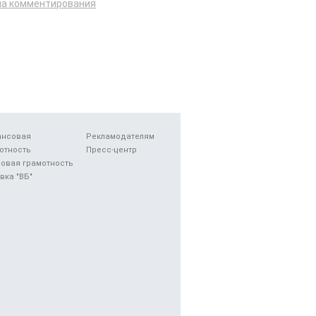
ла комментирования
ансовая
Рекламодателям
отность
Пресс-центр
овая грамотность
вка "ВБ"