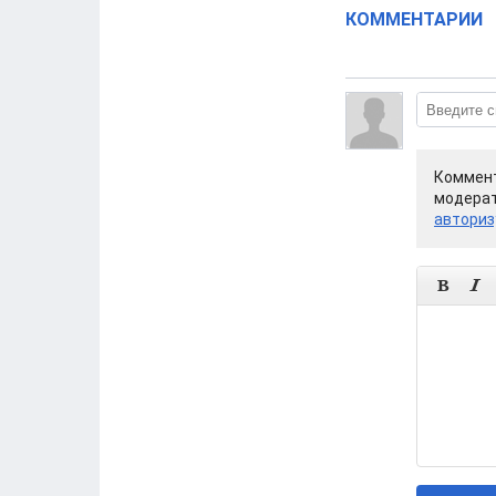
КОММЕНТАРИИ
Коммент
модерат
авториз

