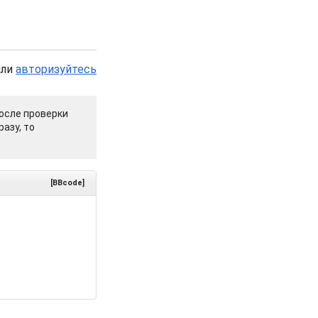
или
авторизуйтесь
осле проверки
азу, то
[BBcode]