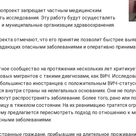
онопроект запрещает частным медицинским
ь исследования. Эту работу будут осуществлять
 и муниципальные организации здравоохранения.
оекта отмечают, что его принятие позволит быстрее выя
радающих опасными заболеваниями и оперативно принима
тное сообщество на протяжении нескольких лет критикуе
овых мигрантов с такими диагнозами, как ВИЧ. Исследов
 большинство иностранцев с положительным ВИЧ-статус
ся внутри страны на нелегальных основаниях. Они не полу
 могут распространять заболевание. Более того, рано или 
ницу в тяжелом состоянии. На их реанимацию тратятся о
му предлагается пересмотреть подход по отношению к м
ными заболеваниями.
остранные граждане, прибывшие на длительное проживан