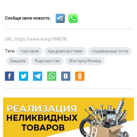
Сообщи свою новость:
URL: https://www.vb.kg/398078
Теги:
торговля
,
продовольствие
,
социальные сети
,
Бишкек
,
Кыргызстан
,
Жогорку Кенеш