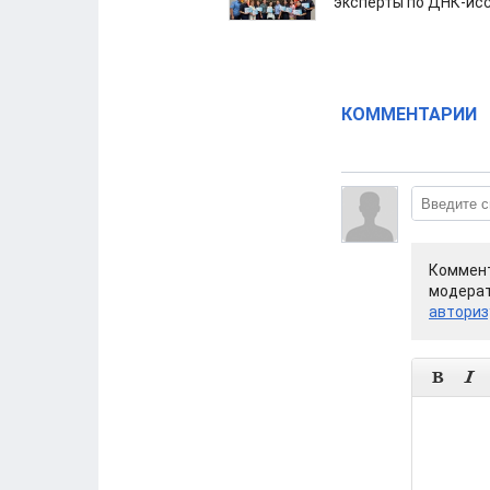
эксперты по ДНК-ис
КОММЕНТАРИИ
Коммент
модерат
авториз

