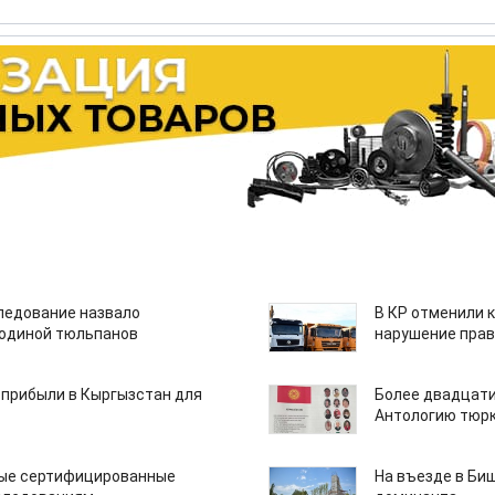
едование назвало
В КР отменили 
одиной тюльпанов
нарушение прав
 прибыли в Кыргызстан для
Более двадцати
Антологию тюрк
вые сертифицированные
На въезде в Би