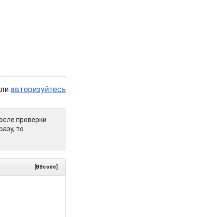
или
авторизуйтесь
осле проверки
азу, то
[BBcode]