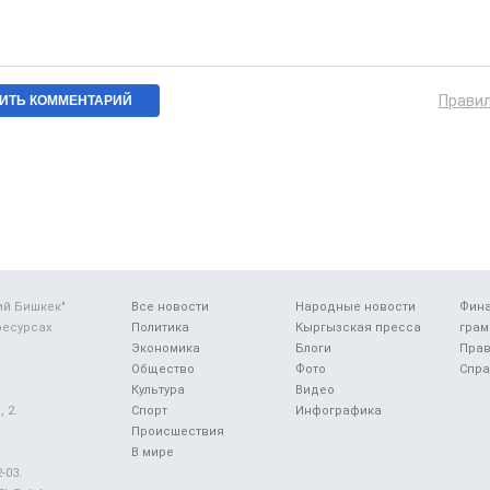
Прави
ий Бишкек"
Все новости
Народные новости
Фин
ресурсах
Политика
Кыргызская пресса
грам
Экономика
Блоги
Прав
Общество
Фото
Спра
Культура
Видео
 2.
Спорт
Инфографика
Происшествия
В мире
-03.