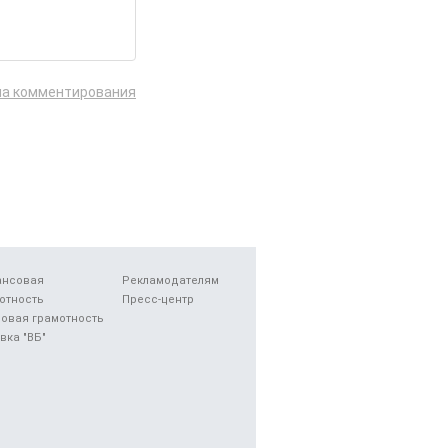
ла комментирования
ансовая
Рекламодателям
отность
Пресс-центр
овая грамотность
вка "ВБ"