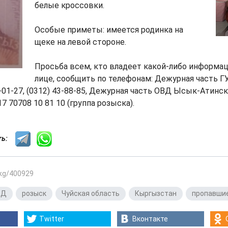
белые кроссовки.
Особые приметы: имеется родинка на
щеке на левой стороне.
Просьба всем, кто владеет какой-либо информа
лице, сообщить по телефонам: Дежурная часть 
3-01-27, (0312) 43-88-85, Дежурная часть ОВД Ысык-Атинск
17 70708 10 81 10 (группа розыска).
сть:
.kg/400929
ВД
,
розыск
,
Чуйская область
,
Кыргызстан
,
пропавшие
Twitter
Вконтакте