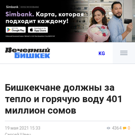
KG
Бишкекчане должны за
тепло и горячую воду 401
миллион сомов
19 мая 2021 15:33
4364
0
Сергей Швец