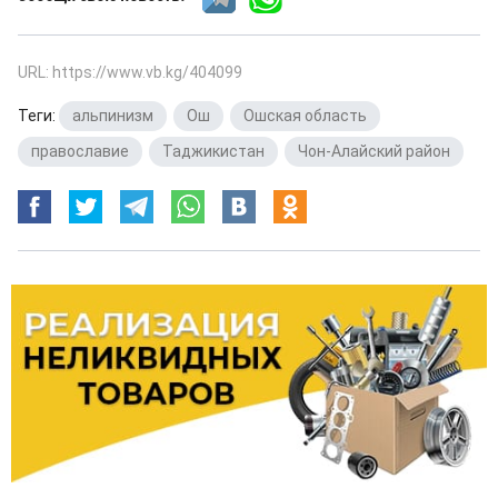
URL: https://www.vb.kg/404099
Теги:
альпинизм
,
Ош
,
Ошская область
,
православие
,
Таджикистан
,
Чон-Алайский район