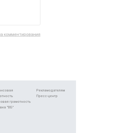
ла комментирования
ансовая
Рекламодателям
отность
Пресс-центр
овая грамотность
вка "ВБ"