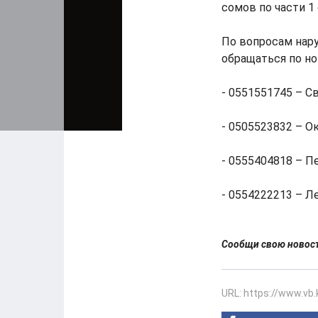
сомов по части 1
По вопросам нару
обращаться по н
- 0551551745 – С
- 0505523832 – О
- 0555404818 – П
- 0554222213 – Л
Сообщи свою ново
URL: https://www.vb