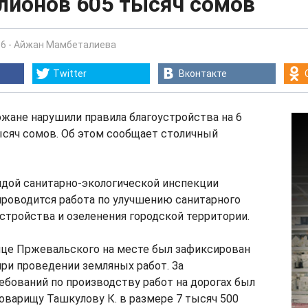
лионов 605 тысяч сомов
56
-
Айжан Мамбеталиева
Twitter
Вконтакте
рожане нарушили правила благоустройства на 6
ысяч сомов. Об этом сообщает столичный
дой санитарно-экологической инспекции
проводится работа по улучшению санитарного
устройства и озеленения городской территории.
лице Пржевальского на месте был зафиксирован
ри проведении земляных работ. За
бований по производству работ на дорогах был
варищу Ташкулову К. в размере 7 тысяч 500