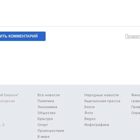
Прави
ий Бишкек"
Все новости
Народные новости
Фин
ресурсах
Политика
Кыргызская пресса
грам
Экономика
Блоги
Прав
Общество
Фото
Спра
Культура
Видео
 2.
Спорт
Инфографика
Происшествия
В мире