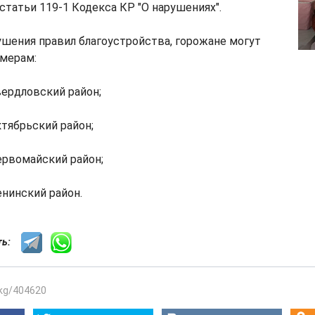
 статьи 119-1 Кодекса КР "О нарушениях".
шения правил благоустройства, горожане могут
омерам:
вердловский район;
ктябрьский район;
ервомайский район;
енинский район.
сть:
.kg/404620