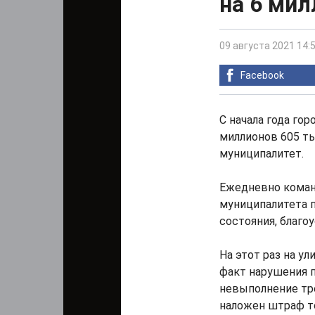
на 6 мил
09 августа 2021 14:
Facebook
С начала года го
миллионов 605 т
муниципалитет.
Ежедневно коман
муниципалитета 
состояния, благо
На этот раз на у
факт нарушения п
невыполнение тре
наложен штраф то