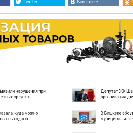
Twitter
Вконтакте
ыявили нарушения при
Депутат ЖК Шаб
етных средств
организация дл
казала, куда можно
В Бишкеке обсу
нных выходных
муниципального