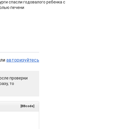
урги спасли годовалого ребенка с
холью печени
или
авторизуйтесь
осле проверки
азу, то
[BBcode]