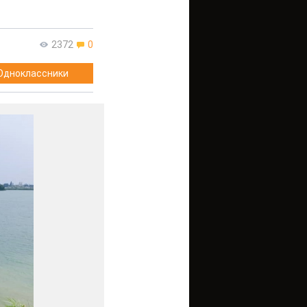
2372
0
Одноклассники