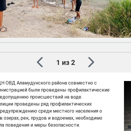
1 из 2
Н ОВД Аламудунского района совместно с
инистрацией были проведены профилактические
недопущению происшествий на воде.
лиции проведены ряд профилактических
предупреждению среди местного населения о
в озерах, рек, прудов и водоемах, необходимо
ла поведения и меры безопасности.