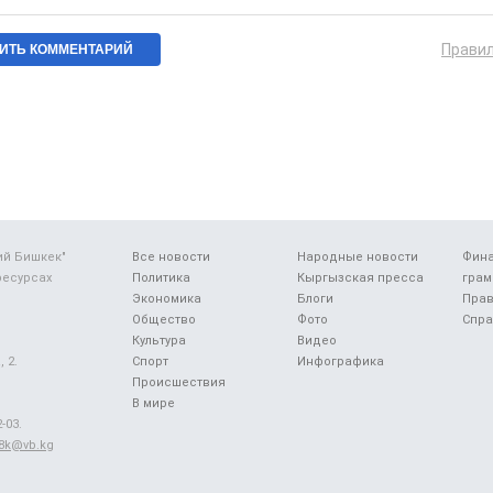
Прави
ий Бишкек"
Все новости
Народные новости
Фин
ресурсах
Политика
Кыргызская пресса
грам
Экономика
Блоги
Прав
Общество
Фото
Спра
Культура
Видео
 2.
Спорт
Инфографика
Происшествия
В мире
-03.
48k@vb.kg