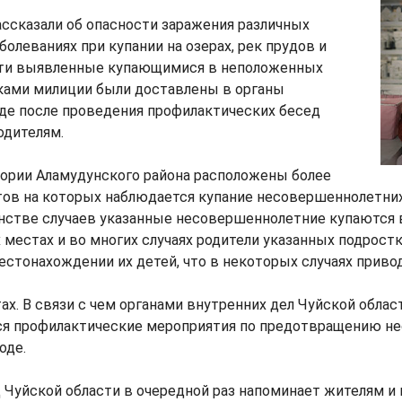
ссказали об опасности заражения различных
олеваниях при купании на озерах, рек прудов и
ети выявленные купающимися в неположенных
ками милиции были доставлены в органы
где после проведения профилактических бесед
одителям.
тории Аламудунского района расположены более
ов на которых наблюдается купание несовершеннолетних
нстве случаев указанные несовершеннолетние купаются 
местах и во многих случаях родители указанных подрост
стонахождении их детей, что в некоторых случаях приво
ах. В связи с чем органами внутренних дел Чуйской облас
ся профилактические мероприятия по предотвращению не
оде.
Чуйской области в очередной раз напоминает жителям и