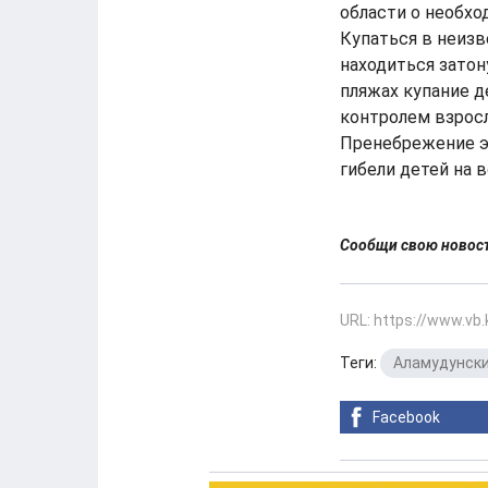
области о необхо
Купаться в неизв
находиться затон
пляжах купание д
контролем взросл
Пренебрежение э
гибели детей на в
Сообщи свою ново
URL: https://www.vb
Теги:
Аламудунски
Facebook