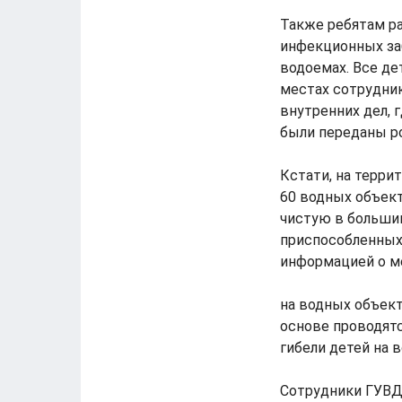
Также ребятам ра
инфекционных заб
водоемах. Все д
местах сотрудни
внутренних дел, 
были переданы р
Кстати, на терри
60 водных объект
чистую в больши
приспособленных 
информацией о ме
на водных объект
основе проводят
гибели детей на в
Сотрудники ГУВД 