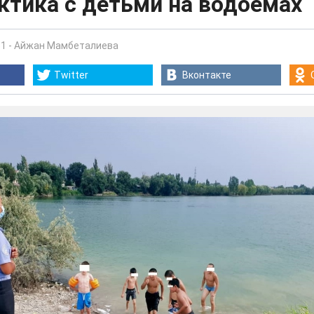
ктика с детьми на водоемах
51
-
Айжан Мамбеталиева
Twitter
Вконтакте