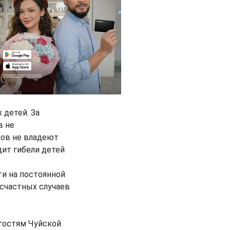
 детей. За
в не
ков не владеют
дит гибели детей
ти на постоянной
счастных случаев
 гостям Чуйской