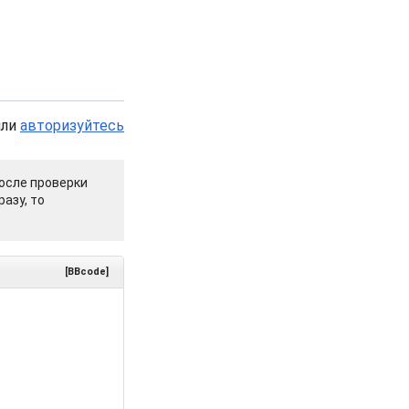
или
авторизуйтесь
осле проверки
азу, то
[BBcode]