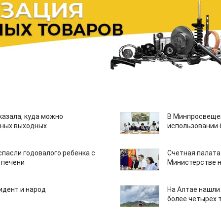
казала, куда можно
В Минпросвещен
нных выходных
использовании
спасли годовалого ребенка с
Счетная палата
 печени
Министерстве н
идент и народ
На Алтае нашли
более четырех 