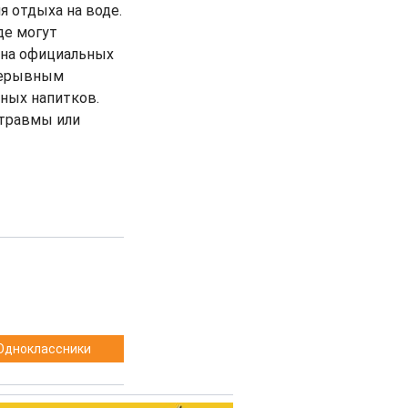
я отдыха на воде.
де могут
 на официальных
прерывным
тных напитков.
травмы или
Одноклассники