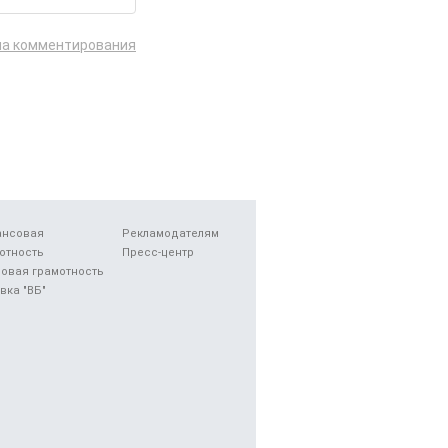
ла комментирования
ансовая
Рекламодателям
отность
Пресс-центр
овая грамотность
вка "ВБ"