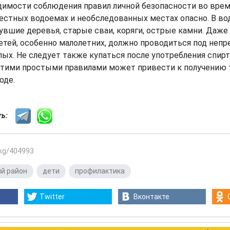
димости соблюдения правил личной безопасности во врем
естных водоемах и необследованных местах опасно. В во
увшие деревья, старые сваи, коряги, острые камни. Даже
етей, особенно малолетних, должно проводиться под не
ых. Не следует также купаться после употребления спир
тими простыми правилами может привести к получению 
оде.
сть:
.kg/404993
й район
,
дети
,
профилактика
Twitter
Вконтакте