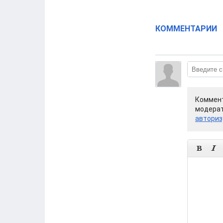
КОММЕНТАРИИ
Коммент
модерат
авториз

