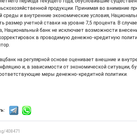
-летнего периода текущего года, обусловившие существе
льскохозяйственной продукции. Принимая во внимание п
й среды и внутренние экономические условия, Националь
ь размер учетной ставки на уровне 7,5 процента. В случа
ов, Национальный банк не исключает возможности внесен
корректировок в проводимую денежно-кредитную политику
тор.
Нацбанк на регулярной основе оценивает внешние и внут
нфляцию и, в зависимости от экономической ситуации, б
оответствующие меры денежно-кредитной политики.
сть:
.kg/408471