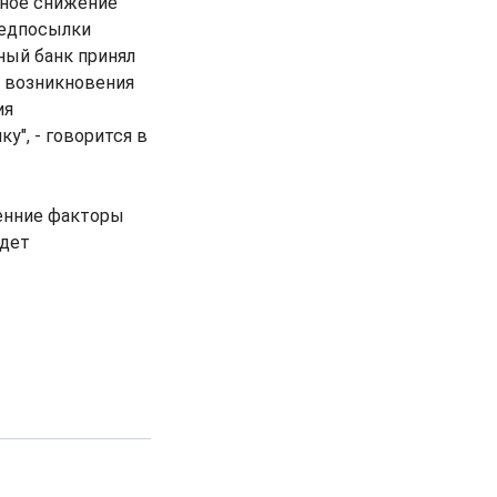
нное снижение
редпосылки
ный банк принял
е возникновения
ия
", - говорится в
ренние факторы
удет