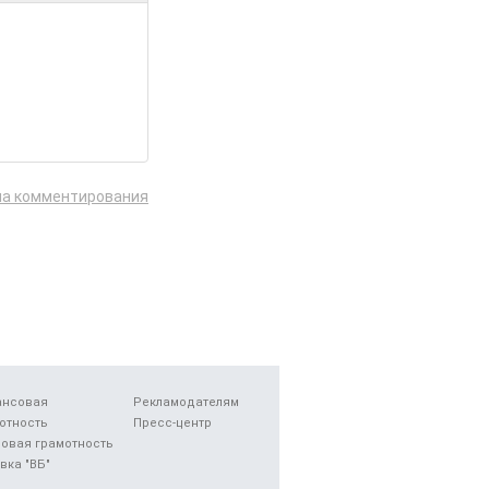
ла комментирования
ансовая
Рекламодателям
отность
Пресс-центр
овая грамотность
вка "ВБ"