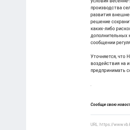
условия весенне
производства се
развития внешне
решение сохранит
каких-либо риск
дополнительных 
сообщении регуля
Уточняется, что 
воздействия на и
предпринимать с
.
Сообщи свою ново
URL: https://www.vb