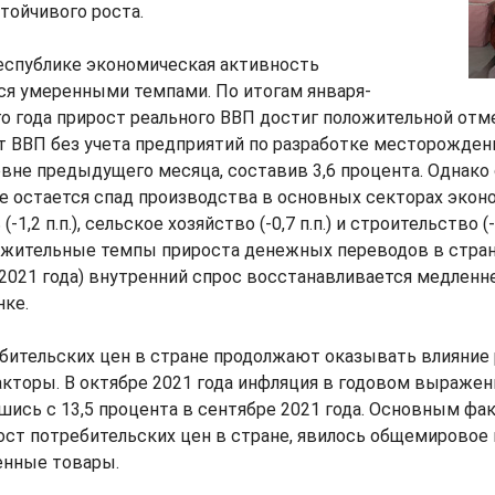
тойчивого роста.
еспублике экономическая активность
ся умеренными темпами. По итогам января-
о года прирост реального ВВП достиг положительной отме
т ВВП без учета предприятий по разработке месторожден
ровне предыдущего месяца, составив 3,6 процента. Одна
 остается спад производства в основных секторах экон
,2 п.п.), сельское хозяйство (-0,7 п.п.) и строительство (-0,
ожительные темпы прироста денежных переводов в страну
 2021 года) внутренний спрос восстанавливается медленне
нке.
ебительских цен в стране продолжают оказывать влияние
торы. В октябре 2021 года инфляция в годовом выражени
шись с 13,5 процента в сентябре 2021 года. Основным фа
ост потребительских цен в стране, явилось общемирово
енные товары.