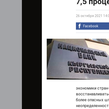
7,5 проц
26 октября 2021 14:
Facebook
экономики стран
восстанавливатьс
более опасных ш
неопределенност