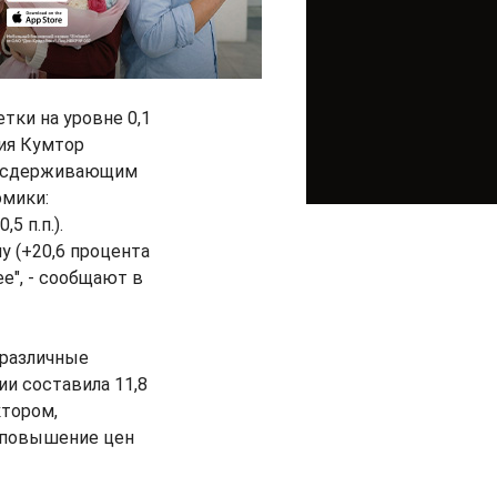
тки на уровне 0,1
ия Кумтор
ко сдерживающим
омики:
5 п.п.).
 (+20,6 процента
е", - сообщают в
 различные
и составила 11,8
ктором,
е повышение цен