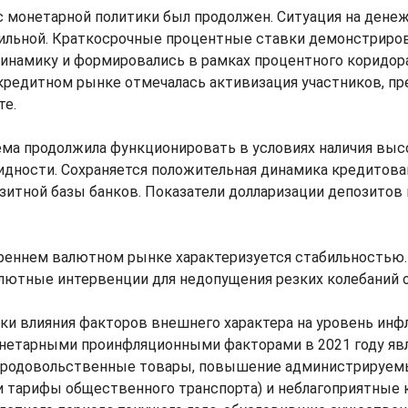
 монетарной политики был продолжен. Ситуация на дене
бильной. Краткосрочные процентные ставки демонстриро
инамику и формировались в рамках процентного коридора
редитном рынке отмечалась активизация участников, п
те.
ема продолжила функционировать в условиях наличия выс
идности. Сохраняется положительная динамика кредитова
итной базы банков. Показатели долларизации депозитов
треннем валютном рынке характеризуется стабильностью
лютные интервенции для недопущения резких колебаний о
ки влияния факторов внешнего характера на уровень инфл
етарными проинфляционными факторами в 2021 году яв
продовольственные товары, повышение администрируемы
и тарифы общественного транспорта) и неблагоприятные