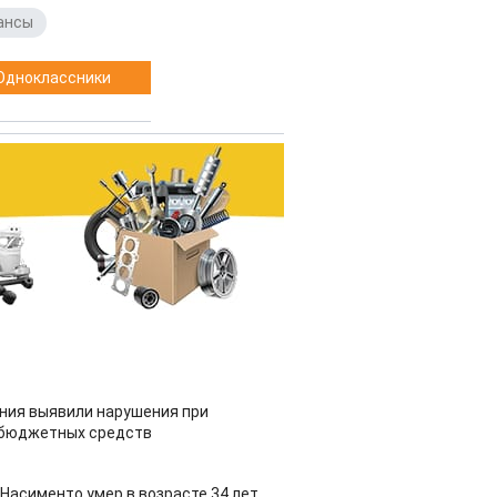
ансы
Одноклассники
ия выявили нарушения при
 бюджетных средств
Насименто умер в возрасте 34 лет