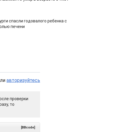
урги спасли годовалого ребенка с
холью печени
или
авторизуйтесь
осле проверки
азу, то
[BBcode]