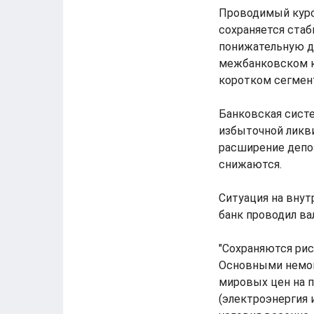
Проводимый курс
сохраняется ста
понижательную д
межбанковском к
коротком сегмен
Банковская сист
избыточной ликв
расширение депоз
снижаются.
Ситуация на вну
банк проводил ва
"Сохраняются рис
Основными немон
мировых цен на 
(электроэнергия 