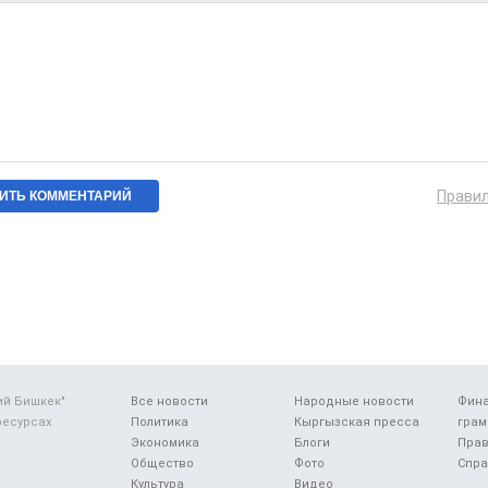
Прави
ий Бишкек"
Все новости
Народные новости
Фин
ресурсах
Политика
Кыргызская пресса
грам
Экономика
Блоги
Прав
Общество
Фото
Спра
Культура
Видео