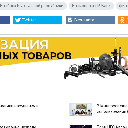
Нацбанк Кыргызской республики
,
Национальный Банк
,
фин
Twitter
Вконтакте
ыявила нарушения в
В Минпросвещен
использовании
едование назвало
Боец UFC Аллан 