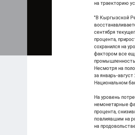
на траекторию ус
"В Кыргызской Р
восстанавливает
сентября текущег
процента, прирос
сохранился на у
фактором все еще
промышленность (-1
Несмотря на пол
за январь-август
Национальном ба
На уровень потр
немонетарные фак
процента, снизив
повлиявшим на р
на продовольств