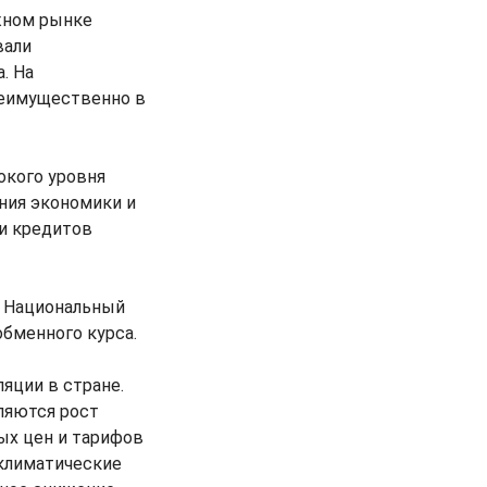
жном рынке
вали
. На
реимущественно в
окого уровня
ния экономики и
 и кредитов
. Национальный
бменного курса.
яции в стране.
ляются рост
х цен и тарифов
 климатические