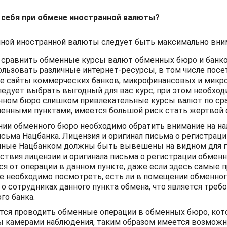
 себя при обмене иностранной валюты?
чной иностранной валюты следует быть максимально вни
сравнить обменные курсы валют обменных бюро и банков
льзовать различные интернет-ресурсы, в том числе посе
е сайты коммерческих банков, микрофинансовых и микр
ледует выбрать выгодный для вас курс, при этом необход
енном бюро слишком привлекательные курсы валют по ср
енными пунктами, имеется большой риск стать жертвой 
ии обменного бюро необходимо обратить внимание на на
исьма Нацбанка. Лицензия и оригинал письма о регистрац
нные Нацбанком должны быть вывешены на видном для г
тствия лицензии и оригинала письма о регистрации обмен
я от операции в данном пункте, даже если здесь самые 
е необходимо посмотреть, есть ли в помещении обменно
о сотрудниках данного пункта обмена, что является треб
го банка.
тся проводить обменные операции в обменных бюро, ко
ы камерами наблюдения, таким образом имеется возможн