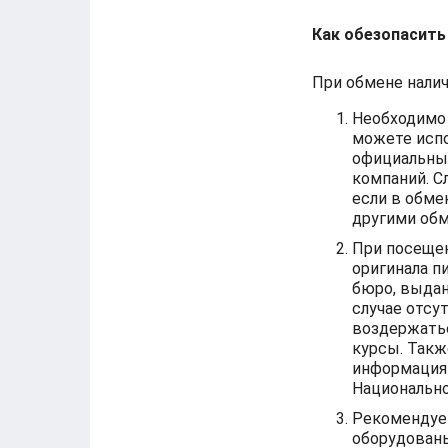
Как обезопасить
При обмене нали
Необходимо 
можете испо
официальны
компаний. С
если в обм
другими обм
При посещен
оригинала п
бюро, выда
случае отсу
воздержатьс
курсы. Такж
информация 
Национально
Рекомендуе
оборудован