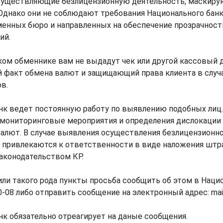
осуществляющие безлицензионную деятельность, маскиру
Однако они не соблюдают требования Национального банк
менных бюро и направленных на обеспечение прозрачност
ий.
аком обменнике вам не выдадут чек или другой кассовый 
факт обмена валют и защищающий права клиента в случ
в.
к ведет постоянную работу по выявлению подобных лиц. 
мониторинговые мероприятия и определения дислокации
алют. В случае выявления осуществления безлицензионн
 привлекаются к ответственности в виде наложения штр
аконодательством КР.
ли такого рода пункты просьба сообщить об этом в Наци
0-08 либо отправить сообщение на электронный адрес: mail
к обязательно отреагирует на даные сообщения.