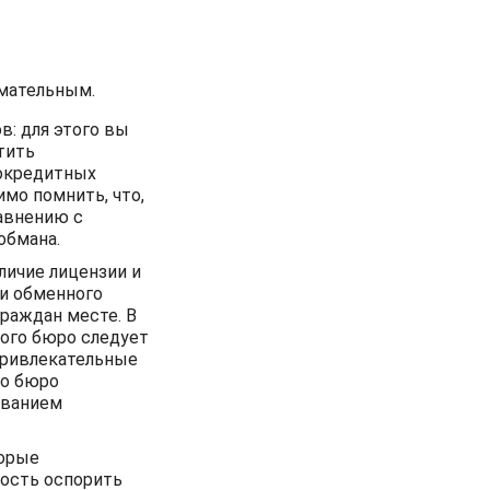
мательным.
: для этого вы
тить
окредитных
имо помнить, что,
авнению с
обмана.
личие лицензии и
ии обменного
раждан месте. В
ного бюро следует
привлекательные
го бюро
ованием
торые
ость оспорить