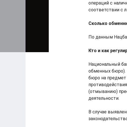
операций с нали
соответствии с л
Сколько обменни
По данным Нацба
Кто и как регули
Национальный бан
обменных бюро).
бюро на предмет
противодействия
(отмыванию) пре
деятельности.
В случае выявле
законодательство