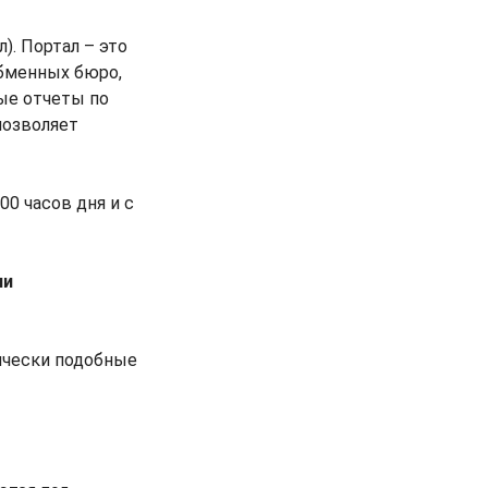
). Портал – это
обменных бюро,
ые отчеты по
позволяет
0 часов дня и с
ии
тически подобные