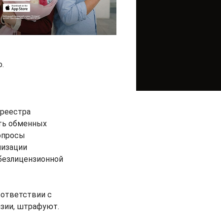
.
 реестра
сть обменных
опросы
лизации
безлицензионной
оответствии с
нзии, штрафуют.