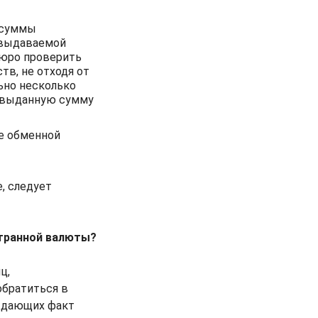
 суммы
и выдаваемой
бюро проверить
тв, не отходя от
ьно несколько
ю выданную сумму
е обменной
, следует
странной валюты?
ц,
обратиться в
рждающих факт