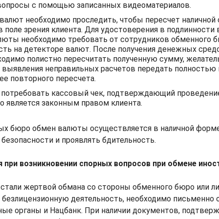
вопросы с помощью записанных видеоматериалов.
валют необходимо проследить, чтобы пересчет наличной
в поле зрения клиента. Для удостоверения в подлинност
люты необходимо требовать от сотрудников обменного 
сть на детекторе валют. После получения денежных средс
ходимо полистно пересчитать полученную сумму, желател
ае выявления неправильных расчетов передать полность
 ее повторного пересчета.
 потребовать кассовый чек, подтверждающий проведени
то является законным правом клиента.
ных бюро обмен валюты осуществляется в наличной форме
 безопасности и проявлять бдительность.
 при возникновении спорных вопросов при обмене ино
ы стали жертвой обмана со стороны обменного бюро или ли
безлицензионную деятельность, необходимо письменно 
ные органы и Нацбанк. При наличии документов, подтве