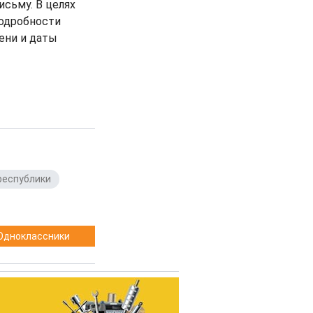
сьму. В целях
одробности
ени и даты
республики
,
Одноклассники