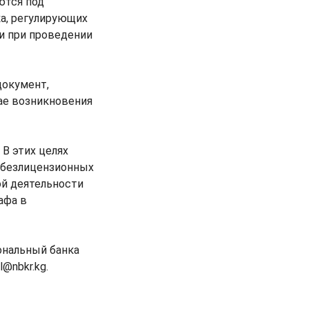
ются под
а, регулирующих
и при проведении
документ,
ае возникновения
В этих целях
 безлицензионных
ой деятельности
афа в
ональный банка
@nbkr.kg.