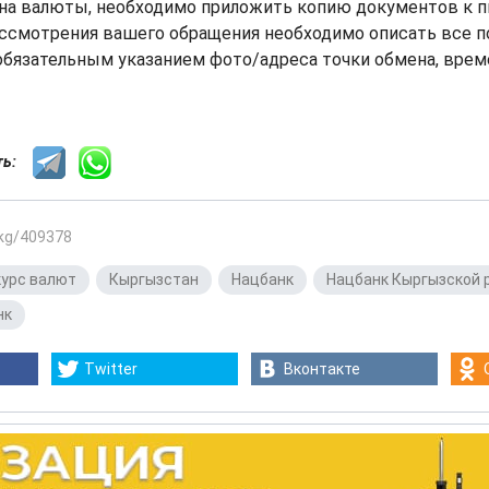
на валюты, необходимо приложить копию документов к пи
ссмотрения вашего обращения необходимо описать все п
обязательным указанием фото/адреса точки обмена, врем
сть:
.kg/409378
курс валют
,
Кыргызстан
,
Нацбанк
,
Нацбанк Кыргызской 
нк
Twitter
Вконтакте