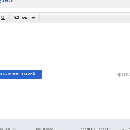
уйтесь




Прави
ий Бишкек"
Все новости
Народные новости
Фин