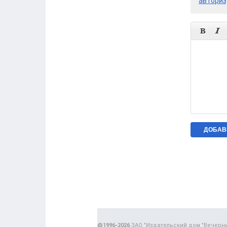
авториз


@1996-2026
ЗАО "Издательский дом "Вечерн