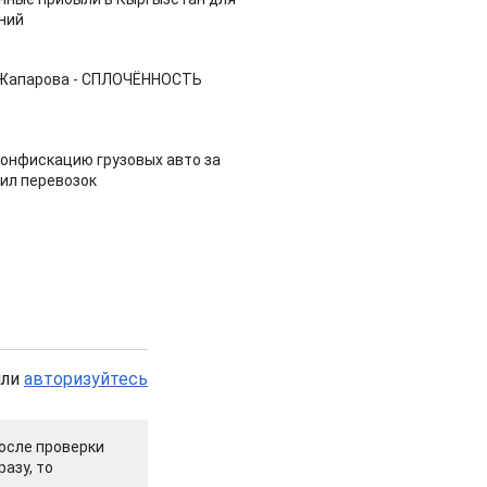
ний
 Жапарова - СПЛОЧЁННОСТЬ
конфискацию грузовых авто за
ил перевозок
или
авторизуйтесь
осле проверки
азу, то