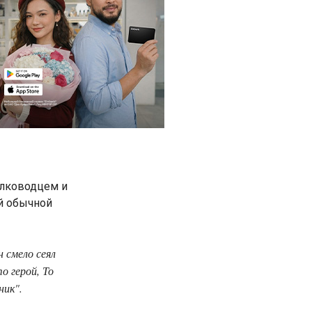
олководцем и
й обычной
 смело сеял
о герой, То
ник".