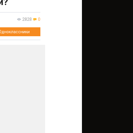
й?
2828
0
Одноклассники