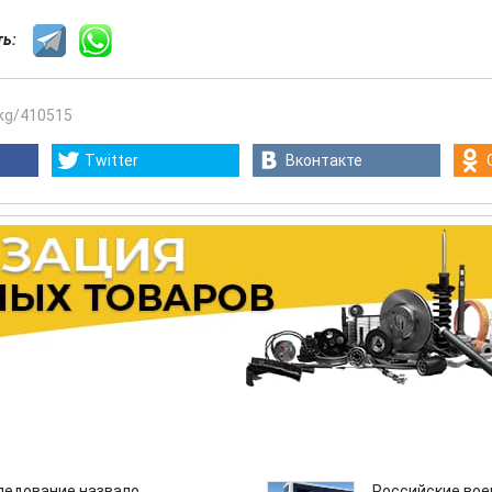
сть:
.kg/410515
Twitter
Вконтакте
едование назвало
Российские вое