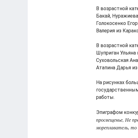
В возрастной кат
Бакай, Нуражиева
Голокосенко Егор
Валерия из Карако
В возрастной кат
Шуприган Ульяна 
Суховольская Ана
Атапина Дарья из
На рисунках бол
государственным 
работы.
Эпиграфом конку
просвещенье, Не пр
мореплаватель, то