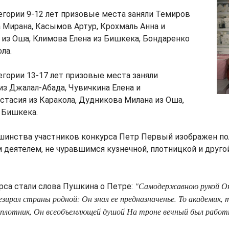
егории 9-12 лет призовые места заняли Темиров
 Мирана, Касымов Артур, Крохмаль Анна и
 из Оша, Климова Елена из Бишкека, Бондаренко
ла.
егории 13-17 лет призовые места заняли
из Джалал-Абада, Чувичкина Елена и
стасия из Каракола, Дудникова Милана из Оша,
 Бишкека.
ьшинства участников конкурса Петр Первый изображен п
деятелем, не чуравшимся кузнечной, плотницкой и друго
"Самодержавною рукой Он
рса стали слова Пушкина о Петре:
езирал страны родной: Он знал ее предназначенье. То академик, т
 плотник, Он всеобъемлющей душой На троне вечный был работ