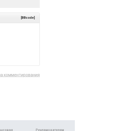
[BBcode]
ла комментирования
ансовая
Рекламодателям