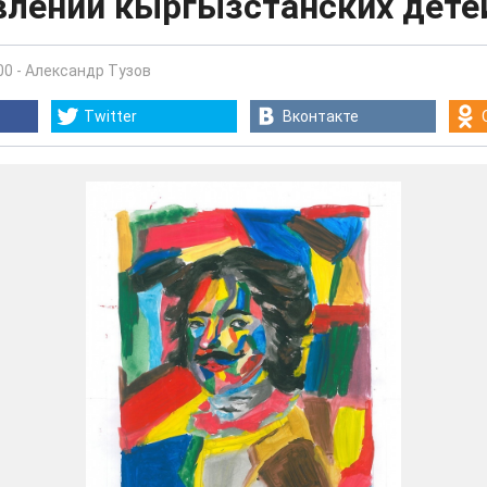
влении кыргызстанских дете
00
-
Александр Тузов
Twitter
Вконтакте