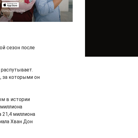
ой сезон после
е распутывает.
, за которыми он
ым в истории
 миллиона
а 21,4 миллиона
риала Хван Дон