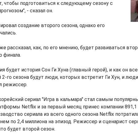
т, чтобы подготовиться к следующему сезону с
огнозом", - сказал он.
сировал создание второго сезона, однако его
чались.
же рассказал, как, по его мнению, будет развиваться втор
 финала.
я будет история Сон Ги Хуна (главный герой), и как он вс
2-го сезона будут люди, которых встретит Ги Хун, и люди
ил режиссер.
орейский сериал "Игра в кальмара" стал самым популярн
тформы Netflix и за первый месяц принес компании 891,1
зводство сериала из всего одного сезона Netflix потратил
днем по 2,4 миллиона на эпизод. Режиссер и сценарист се
что будет второй сезон.