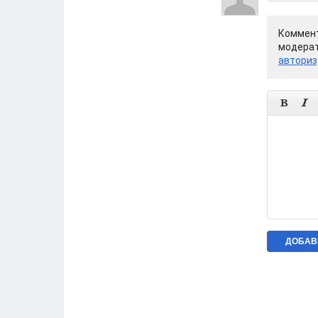
Коммент
модерат
авториз

