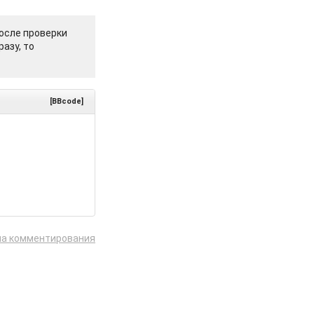
осле проверки
азу, то
[BBcode]
ла комментирования