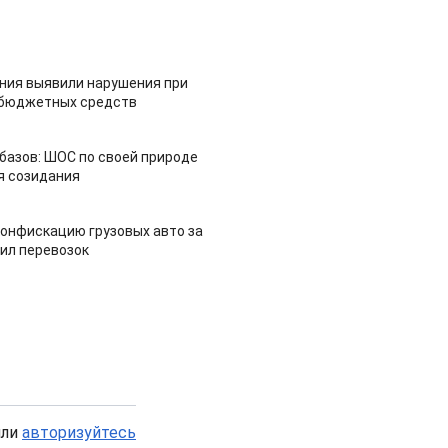
ия выявили нарушения при
 бюджетных средств
азов: ШОС по своей природе
я созидания
конфискацию грузовых авто за
ил перевозок
или
авторизуйтесь