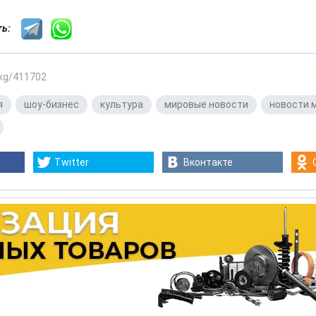
сть:
.kg/411702
я
,
шоу-бизнес
,
культура
,
мировые новости
,
новости 
Twitter
Вконтакте