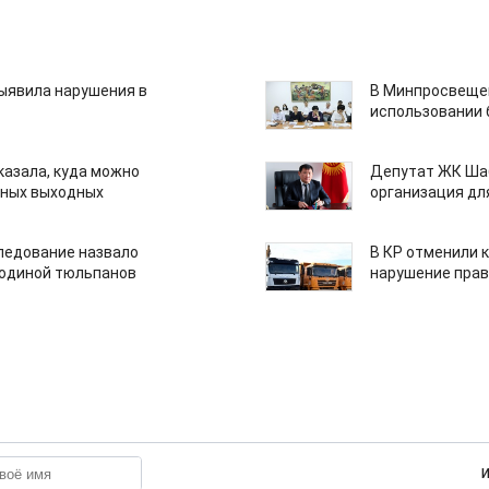
ыявила нарушения в
В Минпросвещен
использовании
казала, куда можно
Депутат ЖК Шаб
нных выходных
организация дл
едование назвало
В КР отменили 
одиной тюльпанов
нарушение прав