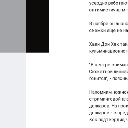
усердно работаю
оптимистичным пр
В ноябре он анон
съемки еще не на
Хван Дон Хек так
кульминационного
"В центре внимани
Сюжетной линией 
гонится", - поясн
Напомним, южнок
стриминговой пла
долларов. На прои
долларов - в сре
Хек подтвердил, 