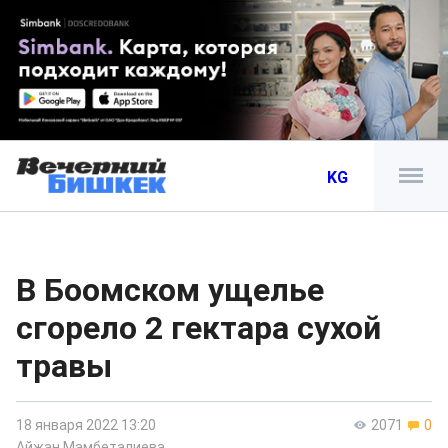
KG
В Боомском ущелье
сгорело 2 гектара сухой
травы
18 января 2022 13:20
2071
0
Айжан Мамбеталиева