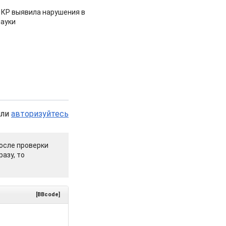
 КР выявила нарушения в
ауки
или
авторизуйтесь
осле проверки
азу, то
[BBcode]