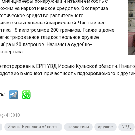
е милиционеры обнаружили и изъяли емкость с
ожим на наркотическое средство. Экспертиза
ркотическое средство растительного
вляется высушенной марихуаной. Чистый вес
тика - 8 килограммов 200 граммов. Также в доме
регистрированное гладкоствольное оружие
ибра и 20 патронов. Назначена судебно-
кспертиза.
егистрирован в ЕРП УВД Иссык-Кульской области. Начат
едствие выясняет причастность подозреваемого к други
сть:
.kg/413818
,
Иссык-Кульская область
,
наркотики
,
оружие
,
УВД