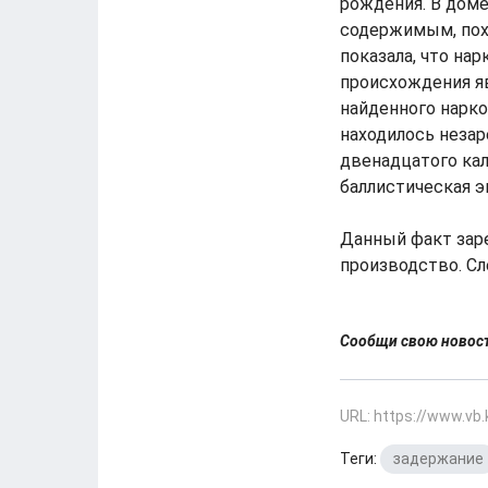
рождения. В дом
содержимым, пох
показала, что на
происхождения я
найденного нарко
находилось неза
двенадцатого кал
баллистическая э
Данный факт зар
производство. Сл
Сообщи свою ново
URL: https://www.vb
Теги:
задержание