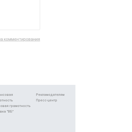
ла комментирования
ансовая
Рекламодателям
отность
Пресс-центр
овая грамотность
вка "ВБ"