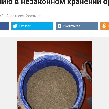
нию в незаконном хранении 
:40
-
Анастасия Карелина
Twitter
Вконтакте