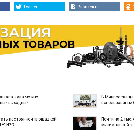
Twitter
Вконтакте
казала, куда можно
В Минпросвещен
нных выходных
использовании
тать постоянной площадкой
Почти на 2 тыс.
M F1H2O
минимальной пе