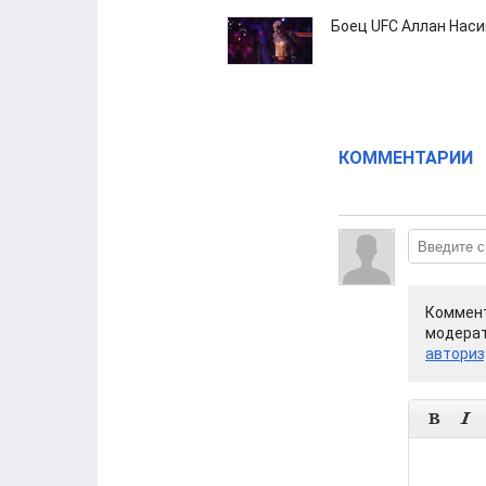
Боец UFC Аллан Наси
КОММЕНТАРИИ
Коммент
модерат
авториз

