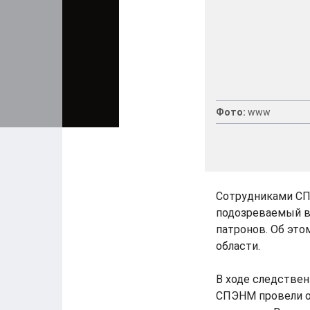
Фото:
www
Сотрудниками СП
подозреваемый в 
патронов. Об эт
области.
В ходе следстве
СПЭНМ провели об