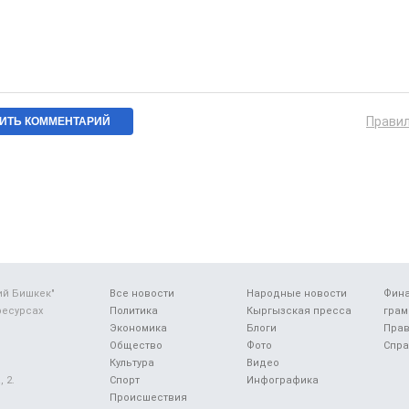
Прави
ий Бишкек"
Все новости
Народные новости
Фин
ресурсах
Политика
Кыргызская пресса
грам
Экономика
Блоги
Прав
Общество
Фото
Спра
Культура
Видео
 2.
Спорт
Инфографика
Происшествия