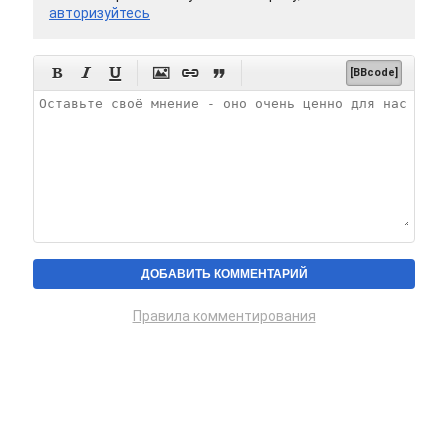
авторизуйтесь






[BBcode]
Правила комментирования