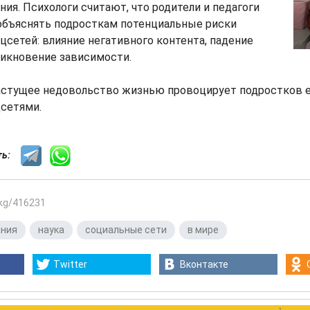
ния. Психологи считают, что родители и педагоги
объяснять подросткам потенциальные риски
цсетей: влияние негативного контента, падение
никновение зависимости.
растущее недовольство жизнью провоцирует подростков 
цсетями.
сть:
.kg/416231
ания
,
наука
,
социальные сети
,
в мире
Twitter
Вконтакте