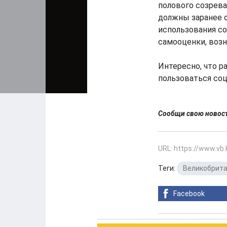
полового созрева
должны заранее 
использования со
самооценки, воз
Интересно, что 
пользоваться со
Сообщи свою ново
URL: https://www.vb
Теги:
Великобрит
Facebook