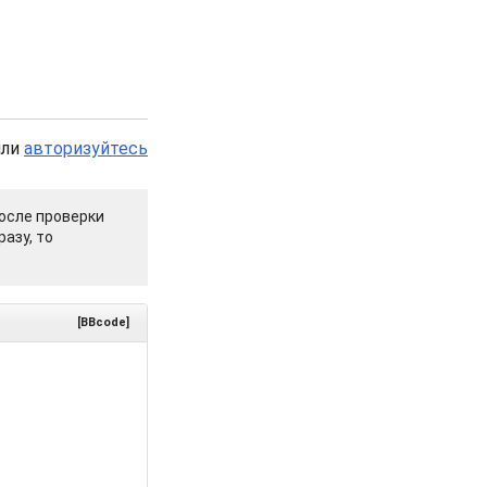
или
авторизуйтесь
осле проверки
азу, то
[BBcode]