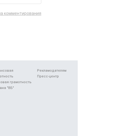
ла комментирования
ансовая
Рекламодателям
отность
Пресс-центр
овая грамотность
вка "ВБ"