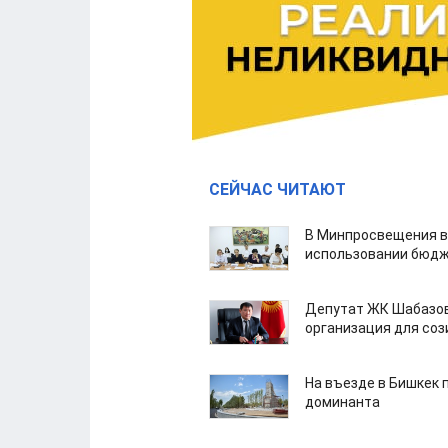
СЕЙЧАС ЧИТАЮТ
В Минпросвещения в
использовании бюдж
Депутат ЖК Шабазов
организация для со
На въезде в Бишкек 
доминанта