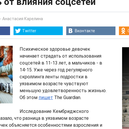
 от влияния соцсетей
-
Анастасия Карелина
Twitter
Вконтакте
Психическое здоровье девочек
начинает страдать от использования
соцсетей в 11-13 лет, а мальчиков - в
14-15. Уже через год регулярного
скроллинга ленты подростки в
уязвимом возрасте чувствуют
меньшую удовлетворенность жизнью.
Об этом
пишет
The Guardian.
Исследование Кембриджского
азало, что разница в уязвимом возрасте
чек объясняется особенностями взросления и