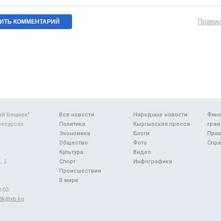
Прави
ий Бишкек"
Все новости
Народные новости
Фин
ресурсах
Политика
Кыргызская пресса
грам
Экономика
Блоги
Прав
Общество
Фото
Спра
Культура
Видео
 2.
Спорт
Инфографика
Происшествия
В мире
-03.
48k@vb.kg