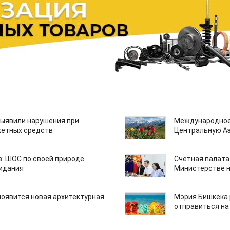
ыявили нарушения при
Международное
етных средств
Центральную А
: ШОС по своей природе
Счетная палата
зидания
Министерстве н
появится новая архитектурная
Мэрия Бишкека 
отправиться на