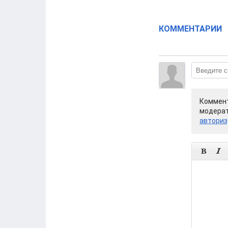
КОММЕНТАРИИ
Коммент
модерат
авториз

