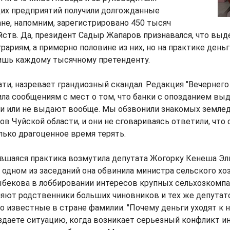
х предприятий получили долгожданные
ане, напомним, зарегистрировано 450 тысяч
ств. Да, президент Садыр Жапаров признавался, что вы
рариям, а примерно половине из них, но на практике деньг
лишь каждому тысячному претенденту.
ати, назревает грандиозный скандал. Редакция "Вечернег
ила сообщениям с мест о том, что банки с опозданием в
и или не выдают вообще. Мы обзвонили знакомых землед
ов Чуйской области, и они не сговариваясь ответили, что 
лько драгоценное время терять.
вшаяся практика возмутила депутата Жогорку Кенеша Эл
 одном из заседаний она обвинила министра сельского хо
бекова в лоббировании интересов крупных сельхозкомпан
ляют родственники больших чиновников и тех же депутат
о известные в стране фамилии. "Почему деньги уходят к ни
даете ситуацию, когда возникает серьезный конфликт ин