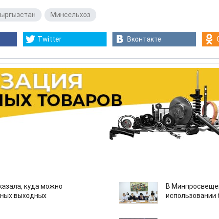
ыргызстан
,
Минсельхоз
Twitter
Вконтакте
казала, куда можно
В Минпросвещен
нных выходных
использовании