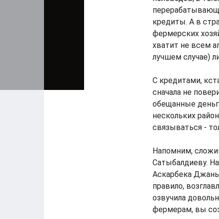
перерабатывающи
кредиты. А в стр
фермерских хозяй
хватит не всем аг
лучшем случае) 
С кредитами, кст
сначала не повер
обещанные деньг
нескольких район
связываться - то
Напомним, сложи
Сатыбалдиеву. На
Аскарбека Джаны
правило, возглав
озвучила довольн
фермерам, вы соз