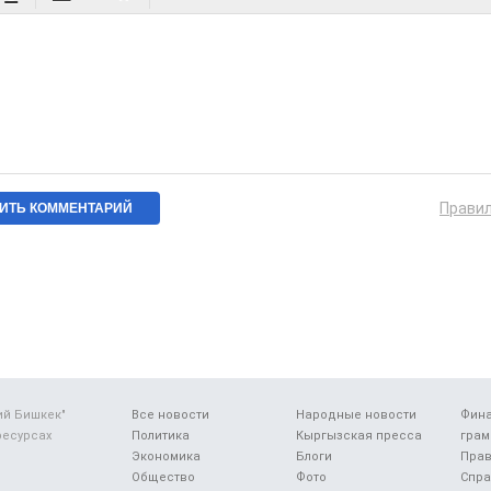
Прави
ий Бишкек"
Все новости
Народные новости
Фин
ресурсах
Политика
Кыргызская пресса
грам
Экономика
Блоги
Прав
Общество
Фото
Спра