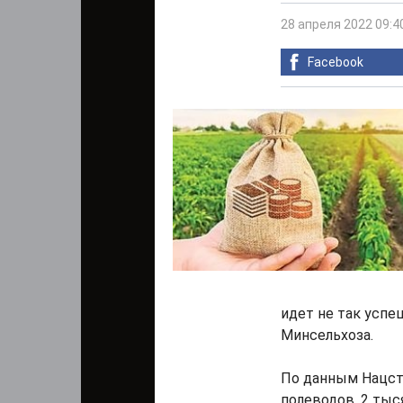
28 апреля 2022 09:4
Facebook
идет не так успе
Минсельхоза.
По данным Нацста
полеводов, 2 тыс