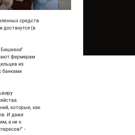
деленных средств
и достанутся (в
о Бишкека"
ыдают фермерам
ельцев из
с банками
ьвиру
зяйства
ий, которые, как
ов. И даже
м, а не к
тересов!" -