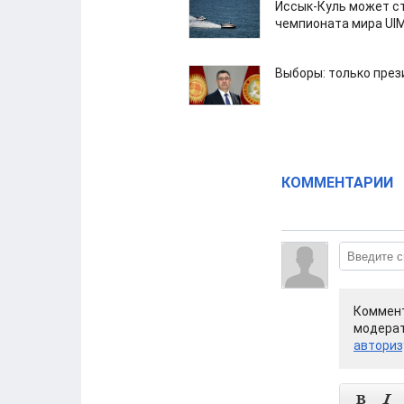
Иссык-Куль может с
чемпионата мира UI
Выборы: только през
КОММЕНТАРИИ
Коммент
модерат
авториз

