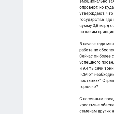
эмоционально зая
опроверг, но куд
утверждают, что 
государства. Где
сумму 3,8 млрд 
по каким принцип
В начале года ми
работе по обесп
Сейчас он более 
успешного провед
и 9,4 тысячи тон
ГСМ от необходи
поставках". Стра
горючке?
С посевным поса
крестьяне обеспе
семенам других н