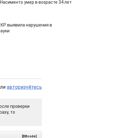
Насименто умер в возрасте 34 лет
 КР выявила нарушения в
ауки
или
авторизуйтесь
осле проверки
азу, то
[BBcode]