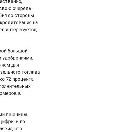
ественно,
 свою очередь
бия со стороны
 кредитования на
п интересуется,
имой большой
и удобрениями.
янам для
зельного топлива
ко 72 процента
полнительных
ермеров в
ами пшеницы
 цифры и по
аявил, что