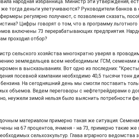
вила народная избранница. Министр эти утверждения, ест
а же тогда деньги улетучиваются? Руководители банков в
фермеры регулярно получают, с позволения сказать, посо
 истина? Цифры говорят о том, что в программу льготного
сомов включены 73 перерабатывающих предприятия. Нарде
ам проходил отбор?
нистр сельского хозяйства многократно уверял в провод
ечению земледельцев всем необходимым: ГСМ, семенами 
скромен в высказываниях. Вот одно из последних: "Кресть
ения посевной кампании необходимо 40,5 тысячи тонн ди
н бензина. На сегодняшний день мы смогли поставить толь
мых объемов. Ведем переговоры с нефтетрейдерами о до
нно, неужели зимой нельзя было выяснить потребности ф
дочным материалом примерно такая же ситуация. Семен
чены на 67 процентов, ячменя - на 73, примерно такие же
еобходимых сельхозкультур. Глава аграрного ведомства з