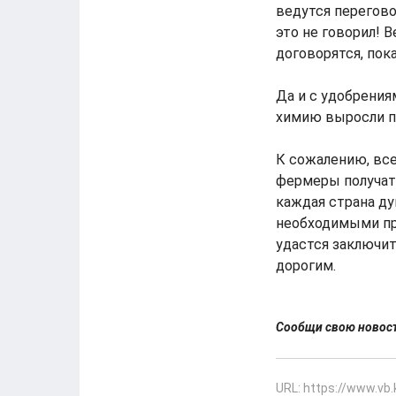
ведутся перегово
это не говорил! 
договорятся, пок
Да и с удобрения
химию выросли по
К сожалению, все
фермеры получат 
каждая страна ду
необходимыми про
удастся заключит
дорогим.
Сообщи свою ново
URL: https://www.vb