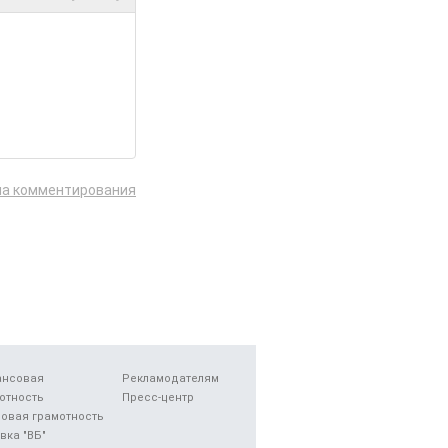
ла комментирования
ансовая
Рекламодателям
отность
Пресс-центр
овая грамотность
вка "ВБ"