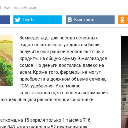
0
-
Вячеслав Аникин
Twitter
Вконтакте
Земледельцы для посева основных
видов сельхозкультур должны были
получить еще ранней весной льготные
кредиты на общую сумму 9 миллиардов
сомов. Но деньги достались далеко не
всем. Кроме того, фермеры не могут
приобрести в должном объеме семена,
ГСМ, удобрения. Уже можно
констатировать, что посевная кампания
шно, как обещали ранней весной чиновники
ткома, на 15 апреля только 1 тысяча 716
ячи 843 животновода и 52 руководителя