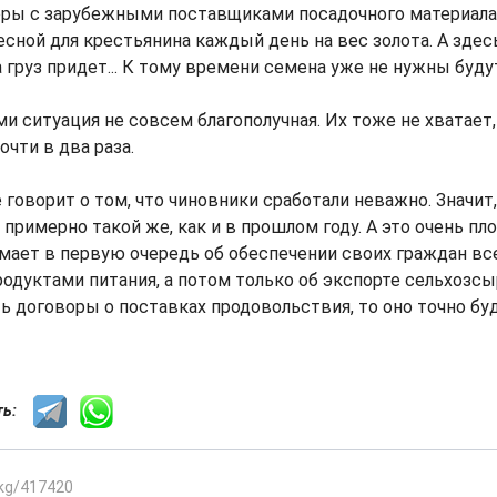
ры с зарубежными поставщиками посадочного материала.
Весной для крестьянина каждый день на вес золота. А здес
а груз придет... К тому времени семена уже не нужны буду
ми ситуация не совсем благополучная. Их тоже не хватает
чти в два раза.
 говорит о том, что чиновники сработали неважно. Значит,
примерно такой же, как и в прошлом году. А это очень пло
мает в первую очередь об обеспечении своих граждан в
дуктами питания, а потом только об экспорте сельхозсыр
ь договоры о поставках продовольствия, то оно точно бу
сть:
.kg/417420