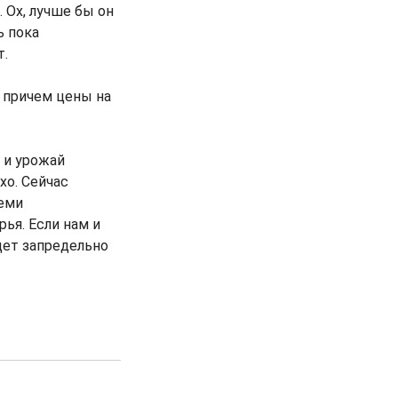
 Ох, лучше бы он
ь пока
т.
, причем цены на
 и урожай
хо. Сейчас
семи
ья. Если нам и
дет запредельно