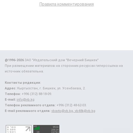
Правила комментирования
@1996-2026
ЗАО "Издательский дом "Вечерний Бишкек"
При размещении материалов на сторонних ресурсах гиперссылка на
источник обязательна.
Контакты редакции:
Адрес:
Кыргызстан, г. Бишкек, ул. Усенбаева, 2.
Телефон:
+996 (312) 88-18-09.
E-mail:
info@vb.kg
Телефон рекламного отдела:
+996 (312) 48-62-03.
E-mail рекламного отдела:
vbavto@vb.kg, vb48k@vb.kg