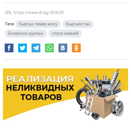
URL: https://www.vb.kg/423639
Теги:
Кыргыз темир жолу
,
Кыргызстан
,
Боомское ущелье
,
спуск камней