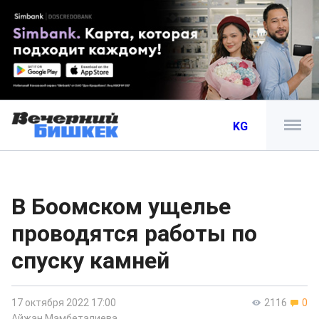
KG
В Боомском ущелье
проводятся работы по
спуску камней
17 октября 2022 17:00
2116
0
Айжан Мамбеталиева