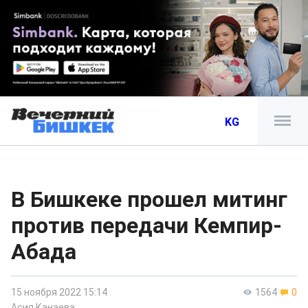
KG
В Бишкеке прошел митинг
против передачи Кемпир-
Абада
15 ноября 2022 15:14
1564
0
Асия Канаева