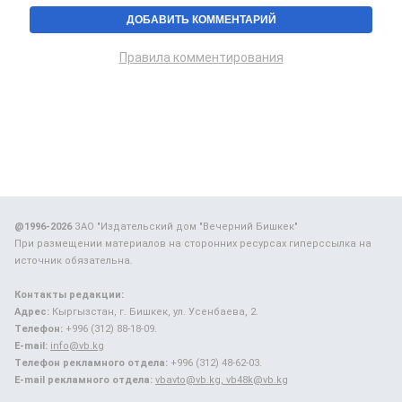
Правила комментирования
@1996-2026
ЗАО "Издательский дом "Вечерний Бишкек"
При размещении материалов на сторонних ресурсах гиперссылка на
источник обязательна.
Контакты редакции:
Адрес:
Кыргызстан, г. Бишкек, ул. Усенбаева, 2.
Телефон:
+996 (312) 88-18-09.
E-mail:
info@vb.kg
Телефон рекламного отдела:
+996 (312) 48-62-03.
E-mail рекламного отдела:
vbavto@vb.kg, vb48k@vb.kg