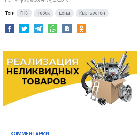
URL: https://www.vb.kg/424696
Теги:
ГНС
,
табак
,
цены
,
Кыргызстан
КОММЕНТАРИИ