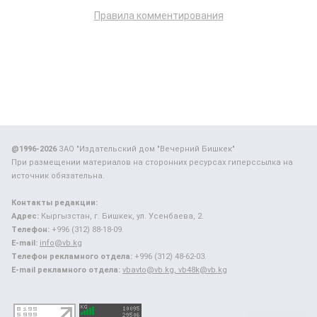
Правила комментирования
@1996-2026
ЗАО "Издательский дом "Вечерний Бишкек"
При размещении материалов на сторонних ресурсах гиперссылка на
источник обязательна.
Контакты редакции:
Адрес:
Кыргызстан, г. Бишкек, ул. Усенбаева, 2.
Телефон:
+996 (312) 88-18-09.
E-mail:
info@vb.kg
Телефон рекламного отдела:
+996 (312) 48-62-03.
E-mail рекламного отдела:
vbavto@vb.kg, vb48k@vb.kg