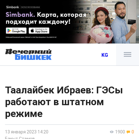
KG
Таалайбек Ибраев: ГЭСы
работают в штатном
режиме
13 января 2023 14:20
1900
0
Бакыт Стамов