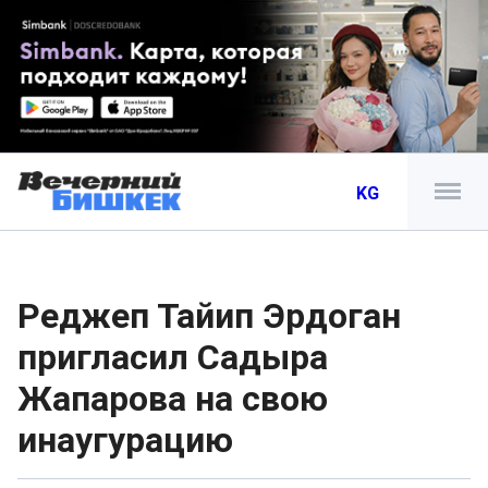
KG
Реджеп Тайип Эрдоган
пригласил Садыра
Жапарова на свою
инаугурацию