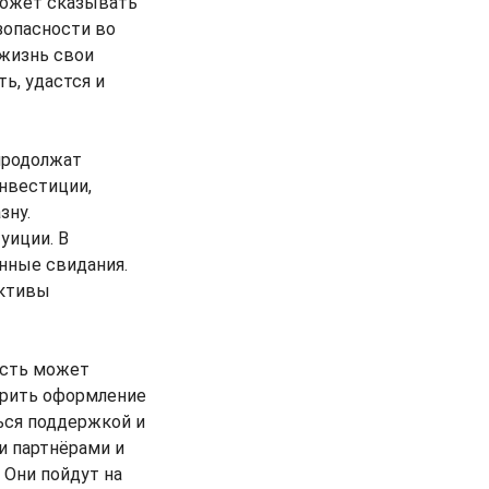
может сказывать
зопасности во
 жизнь свои
ь, удастся и
продолжат
нвестиции,
зну.
уиции. В
нные свидания.
ективы
ость может
орить оформление
ься поддержкой и
и партнёрами и
 Они пойдут на