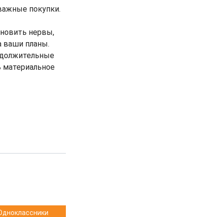
важные покупки.
ановить нервы,
 ваши планы.
одолжительные
ь материальное
Одноклассники