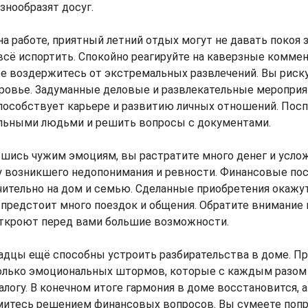
знообразят досуг.
на работе, приятный летний отдых могут не давать покоя 
сё испортить. Спокойно реагируйте на каверзные коммен
же воздержитесь от экстремальных развлечений. Вы риск
оровье. Задуманные деловые и развлекательные мероприя
способствует карьере и развитию личных отношений. Пос
ельными людьми и решить вопросы с документами.
шись чужим эмоциям, вы растратите много денег и усло
у возникшего недопонимания и ревности. Финансовые по
ительно на дом и семью. Сделанные приобретения окажу
 предстоит много поездок и общения. Обратите внимание
откроют перед вами большие возможности.
адцы ещё способны устроить разбирательства в доме. П
лько эмоциональных штормов, которые с каждым разом 
алогу. В конечном итоге гармония в доме восстановится, 
аймитесь решением финансовых вопросов. Вы сумеете поп