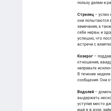
пользу делам и ра
Стрелец
– успех 
они попытаются в
замечания, а так
себе нервы и зд
успешно, что по
встречи с влият
Козерог
– поддав
отношения, ввид
направьте исключ
В течение недели
сообщения. Они 
Водолей
– домоч
выдержать неско
уступая место ди
ещё е в духе, з