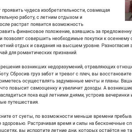
 проявить чудеса изобретательности, совмещая
ельную работу, с летним отдыхом и
После растрат появится возможность
равить финансовое положение, взявшись за предложенну
 позволят совершить необходимые покупки к осеннему с
етний отдых и свидания на высшем уровне. Разногласия з
чай для романтических признаний.
 решения возникших недоразумений, отравляющих отнош
ту. Сбросив груз забот и тревог с плеч, вы восстановите
риметесь осуществлять задуманные мечты и планы. Ваши
, что повысит самооценку и увеличит доходы. А возникши
насладиться пока ещё летними днями, устроив вечеринки 
ые путешествия.
хните от суеты, по возможности меньше времени пребыва
 здоровью. Растрачивая время и силы на бесконечные сп
оцсетях, вы испортите летние дни, которых остаётся не та