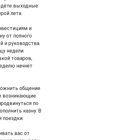
едёте выходные
рой лета.
нвестициям и
ну от полного
й и руководства.
цу недели.
вкой товаров,
неделю начнёт
сложнить общение
ие возникающие
продвинуться по
полнить казну. В
 поездки.
ивать вас от