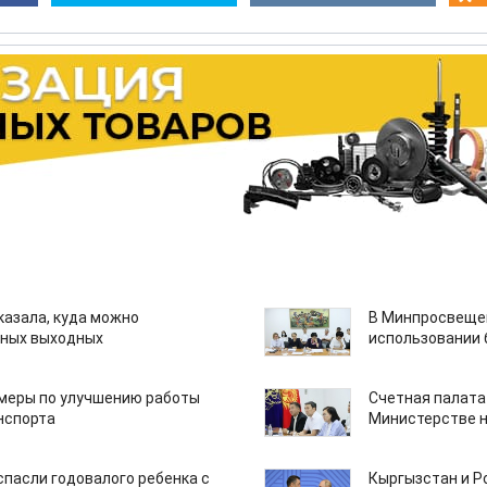
казала, куда можно
В Минпросвещен
нных выходных
использовании
 меры по улучшению работы
Счетная палата
нспорта
Министерстве н
спасли годовалого ребенка с
Кыргызстан и Р