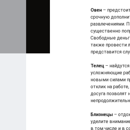
Овен
– предстоит
срочную дополнит
развлечениями. 
существенно поп
Свободные деньги
также провести л
представится слу
Телец
– найдутся
усложняющие рабо
новыми силами п
отклик на работе
досуга позволят 
непродолжительн
Близнецы
– отдо
уделите внимание
в том числе и в с