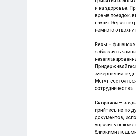
принятия важных
и на здоровье. П
время поездок, в
планы. Вероятно 
немного отдохнут
Весы
– финансовы
соблазнять зама
незапланированны
Придерживайтесь
завершении неде
Могут состоятьс
сотрудничества.
Скорпион
– возд
прийтись не по 
документов, испо
упрочить положен
близкими людьми 