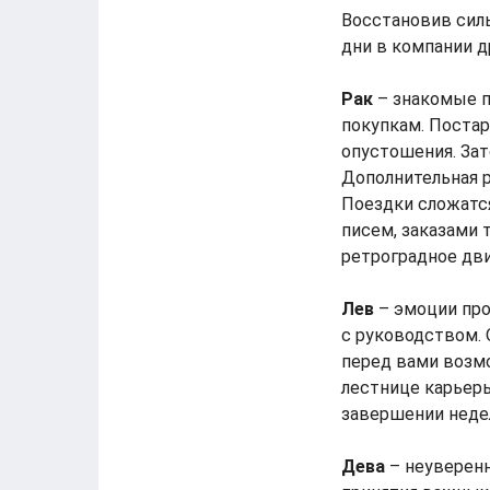
Восстановив сил
дни в компании д
Рак
– знакомые п
покупкам. Постар
опустошения. Зат
Дополнительная р
Поездки сложатся
писем, заказами 
ретроградное дв
Лев
– эмоции про
с руководством.
перед вами возм
лестнице карьеры
завершении недел
Дева
– неуверенн