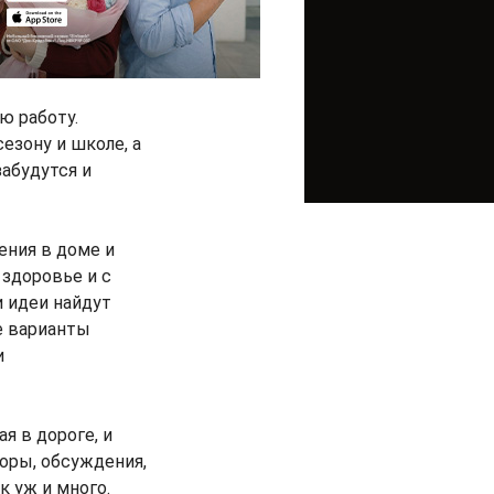
ю работу.
езону и школе, а
абудутся и
ения в доме и
 здоровье и с
 идеи найдут
е варианты
и
я в дороге, и
оры, обсуждения,
к уж и много.