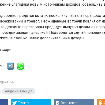
жение благодаря новым источникам доходов, совершить 
 здоровье придётся кстати, поскольку настала пора восст
переживаний и тревог. Неожиданные встречи повлияют на
ые деловые переговоры придадут импульс делам, а непр
поездки зарядят энергией. Подвернётся случай поправит
ожить в свой кошелёк дополнительные доходы.
язанцев
сть:
.kg/431648
,
Андрей Рязанцев
Twitter
Вконтакте