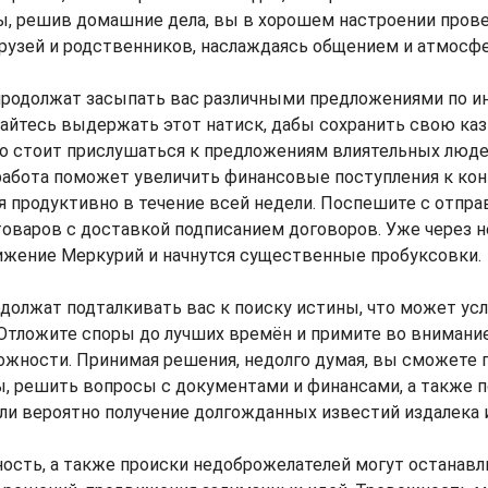
ы, решив домашние дела, вы в хорошем настроении пров
рузей и родственников, наслаждаясь общением и атмосфе
родолжат засыпать вас различными предложениями по и
айтесь выдержать этот натиск, дабы сохранить свою каз
о стоит прислушаться к предложениям влиятельных люде
абота поможет увеличить финансовые поступления к кон
 продуктивно в течение всей недели. Поспешите с отпра
товаров с доставкой подписанием договоров. Уже через 
ижение Меркурий и начнутся существенные пробуксовки.
должат подталкивать вас к поиску истины, что может у
 Отложите споры до лучших времён и примите во вниман
ожности. Принимая решения, недолго думая, вы сможете 
, решить вопросы с документами и финансами, а также по
и вероятно получение долгожданных известий издалека и
ость, а также происки недоброжелателей могут останавл