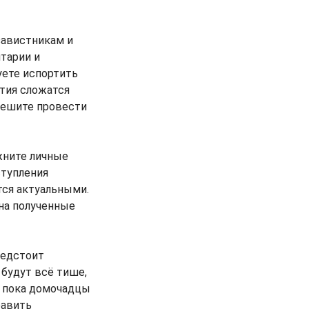
завистникам и
тарии и
уете испортить
тия сложатся
пешите провести
жните личные
ступления
тся актуальными.
 на полученные
редстоит
будут всё тише,
а пока домочадцы
равить