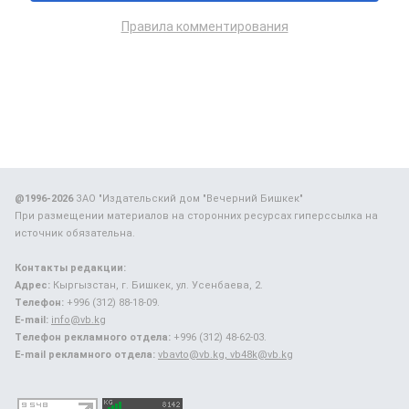
Правила комментирования
@1996-2026
ЗАО "Издательский дом "Вечерний Бишкек"
При размещении материалов на сторонних ресурсах гиперссылка на
источник обязательна.
Контакты редакции:
Адрес:
Кыргызстан, г. Бишкек, ул. Усенбаева, 2.
Телефон:
+996 (312) 88-18-09.
E-mail:
info@vb.kg
Телефон рекламного отдела:
+996 (312) 48-62-03.
E-mail рекламного отдела:
vbavto@vb.kg, vb48k@vb.kg