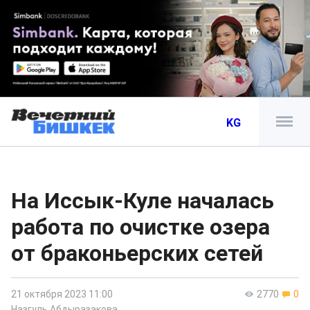
KG
На Иссык-Куле началась
работа по очистке озера
от браконьерских сетей
21 октября 2023 11:00
2770
0
Назгуль Абдыразакова