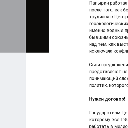
Папырин работал 
после того, как 
трудился в Центр
геоэкологических
именно водные п
бывшими союзным
над тем, как выс
исключала конфли
Свои предложени
представляют нем
понимающий слож
политик, которог
Нужен договор!
Государствам Цен
которому все ГЭС
работать в мели