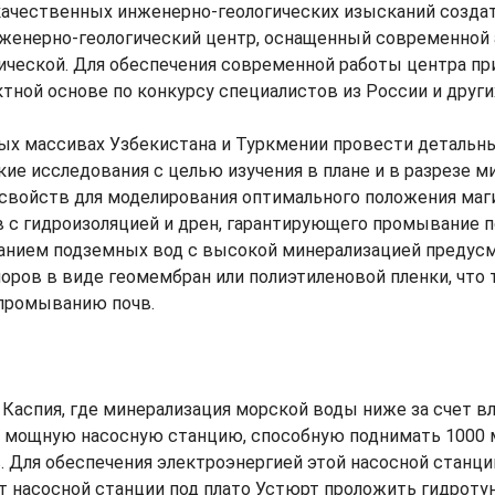
качественных инженерно-геологических изысканий созда
енерно-геологический центр, оснащенный современной а
ической. Для обеспечения современной работы центра пр
ктной основе по конкурсу специалистов из России и други
ых массивах Узбекистана и Туркмении провести детальн
ие исследования с целью изучения в плане и в разрезе м
свойств для моделирования оптимального положения маг
 с гидроизоляцией и дрен, гарантирующего промывание по
ганием подземных вод с высокой минерализацией предус
оров в виде геомембран или полиэтиленовой пленки, что
промыванию почв.
 Каспия, где минерализация морской воды ниже за счет вл
ь мощную насосную станцию, способную поднимать 1000 
. Для обеспечения электроэнергией этой насосной станц
т насосной станции под плато Устюрт проложить гидротунн