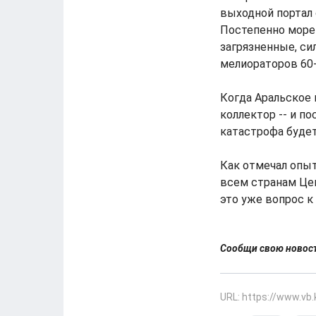
выходной портал 
Постепенно море 
загрязненные, с
мелиораторов 60-
Когда Аральское 
коллектор -- и п
катастрофа будет
Как отмечал опы
всем странам Цен
это уже вопрос к
Сообщи свою ново
URL: https://www.vb