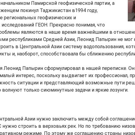
начальником Памирской геофизической партии, а
беженцем покинул Таджикистан в1994 году,
е региональных геофизических и
 исследований ГЕОН. Прекрасно понимая, что
роблемы являются в наше время важнейшими в отношен
и республиками Средней Азии, Леонид Папырин не мог
троить в Центральной Азии систему водопользования, кот
кты и, наоборот, способствовала бы сближению республи
я Леонид Папырин сформулировал в нашей переписке. Они
алый интерес, поскольку выдвигает их профессионал, п
ность ситуации и представляющий возможные пути реше
о волнуют только сиюминутные задачи и яркие лозунги.
тральной Азии нужно заключить между собой соглашение
 нужно строить в верховьях рек. Но по требованию низо
оративном режиме. По этому же соглашению страны низ