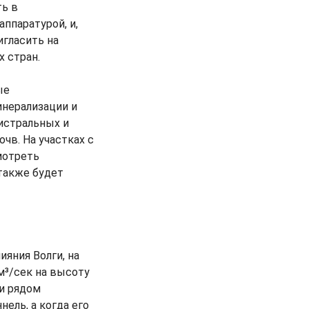
ть в
ппаратурой, и,
игласить на
х стран.
ые
инерализации и
истральных и
чв. На участках с
мотреть
 также будет
ияния Волги, на
м³/сек на высоту
ии рядом
ель, а когда его