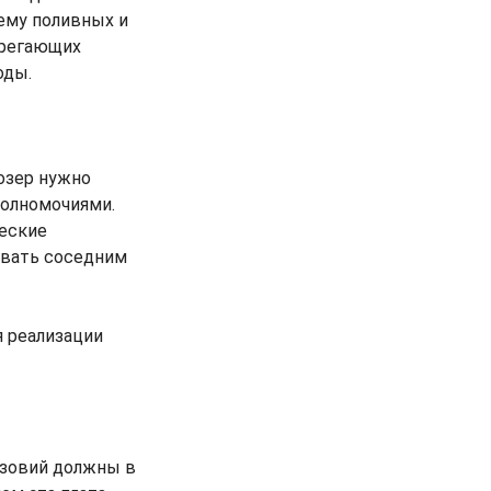
ему поливных и
ерегающих
оды.
озер нужно
полномочиями.
ческие
овать соседним
я реализации
изовий должны в