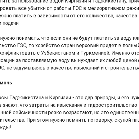
тить за пользование водой Киргизии и Таджикистану, прич
ровать все убытки от работы ГЭС в мелиоративном режим
нужно платить в зависимости от его количества, качества 
 подачи.
нужно понимать, что если они не будут платить за воду и
льство ГЭС, то хозяйство стран верховий придет в полный
 конфликтовать с Узбекистаном и Туркменией. Именно от
сации за поставляемую воду вынуждает их любой ценой
С, не задумываясь о качестве изысканий и строительства
омочь
сы Таджикистана и Киргизии - это дар природы, и его н
е знают, что затраты на изыскания и гидростроительство
нной сейсмичности резко возрастают, но это единственн
ительства. При этом нужно помнить поговорку: скупой пл
ижды!