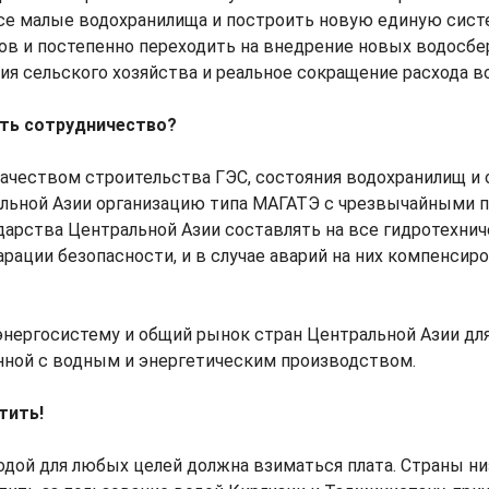
се малые водохранилища и построить новую единую сист
ов и постепенно переходить на внедрение новых водосб
ия сельского хозяйства и реальное сокращение расхода в
ть сотрудничество?
качеством строительства ГЭС, состояния водохранилищ и 
альной Азии организацию типа МАГАТЭ с чрезвычайными 
дарства Центральной Азии составлять на все гидротехни
рации безопасности, и в случае аварий на них компенсир
нергосистему и общий рынок стран Центральной Азии дл
нной с водным и энергетическим производством.
тить!
одой для любых целей должна взиматься плата. Страны н