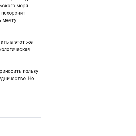
ьского моря.
 похоронит
ь мечту
ить в этот же
кологическая
риносить пользу
удничестве. Но