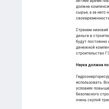
летнее время пла
должна компенси
сырье, а за него 
своевременности
Странам низовий 
деньги в строите
будут постоянно
денежной компен
строительство ГЭ
Наука должна п
Гидроэнергоресур
использовать. Вс
условиях повыше
безопасного стро
очень скупой тр