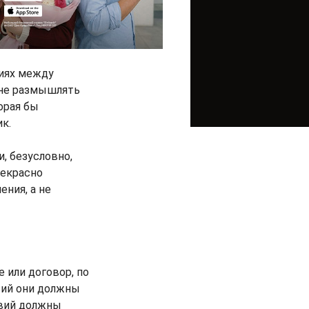
иях между
 не размышлять
орая бы
к.
, безусловно,
рекрасно
ния, а не
 или договор, по
вий они должны
овий должны