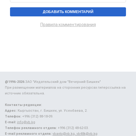
Правила комментирования
@1996-2026
ЗАО "Издательский дом "Вечерний Бишкек"
При размещении материалов на сторонних ресурсах гиперссылка на
источник обязательна.
Контакты редакции:
Адрес:
Кыргызстан, г. Бишкек, ул. Усенбаева, 2.
Телефон:
+996 (312) 88-18-09.
E-mail:
info@vb.kg
Телефон рекламного отдела:
+996 (312) 48-62-03.
E-mail рекламного отдела:
vbavto@vb.kg, vb48k@vb.kg