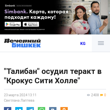
KG
"Талибан" осудил теракт в
"Крокус Сити Холле"
23 марта 2024 13:11
2408
0
Светлана Лаптева