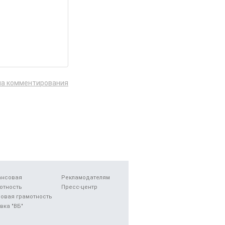
ла комментирования
ансовая
Рекламодателям
отность
Пресс-центр
овая грамотность
вка "ВБ"