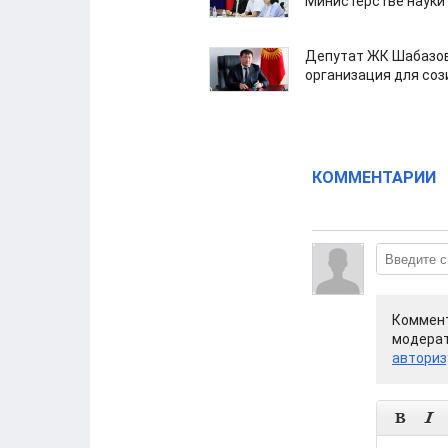
Министерстве науки
Депутат ЖК Шабазов
организация для со
КОММЕНТАРИИ
Коммент
модерат
авториз

