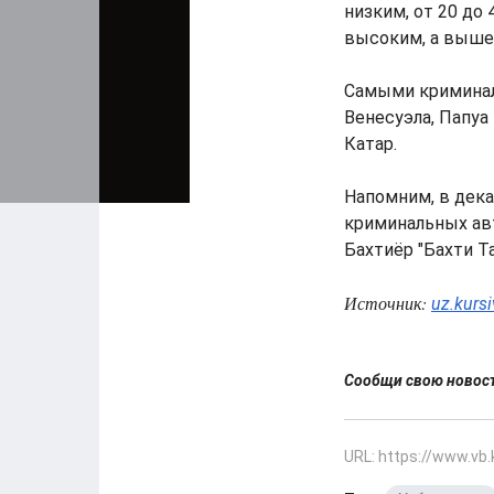
низким, от 20 до 
высоким, а выше 
Самыми криминал
Венесуэла, Папуа
Катар.
Напомним, в дек
криминальных авт
Бахтиёр "Бахти Т
Источник:
uz.kurs
Сообщи свою ново
URL: https://www.vb