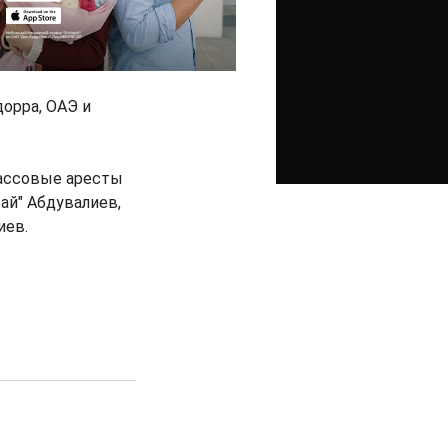
дорра, ОАЭ и
массовые аресты
ай" Абдувалиев,
иев.