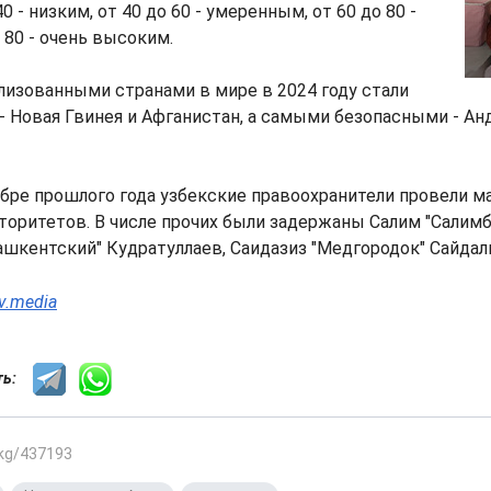
40 - низким, от 40 до 60 - умеренным, от 60 до 80 -
80 - очень высоким.
изованными странами в мире в 2024 году стали
 - Новая Гвинея и Афганистан, а самыми безопасными - Ан
абре прошлого года узбекские правоохранители провели 
оритетов. В числе прочих были задержаны Салим "Салимб
ашкентский" Кудратуллаев, Саидазиз "Медгородок" Сайдал
iv.media
сть:
.kg/437193