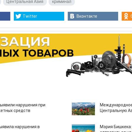
,
Центральная Азия
,
криминал
Twitter
Вконтакте
ыявили нарушения при
Международное
етных средств
Центральную А
ыявила нарушения в
Мэрия Бишкека 