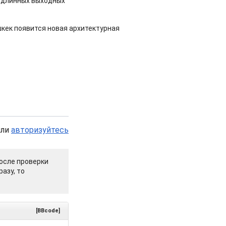
 длинных выходных
шкек появится новая архитектурная
или
авторизуйтесь
осле проверки
азу, то
[BBcode]