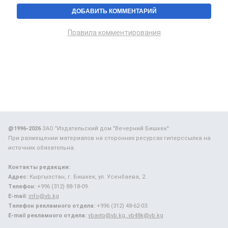
Правила комментирования
@1996-2026
ЗАО "Издательский дом "Вечерний Бишкек"
При размещении материалов на сторонних ресурсах гиперссылка на
источник обязательна.
Контакты редакции:
Адрес:
Кыргызстан, г. Бишкек, ул. Усенбаева, 2.
Телефон:
+996 (312) 88-18-09.
E-mail:
info@vb.kg
Телефон рекламного отдела:
+996 (312) 48-62-03.
E-mail рекламного отдела:
vbavto@vb.kg, vb48k@vb.kg