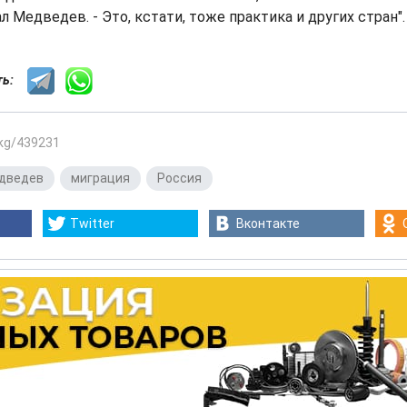
ал Медведев. - Это, кстати, тоже практика и других стран".
сть:
.kg/439231
дведев
,
миграция
,
Россия
Twitter
Вконтакте