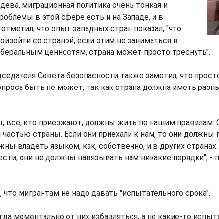
ева, миграционная политика очень тонкая и
роблемы в этой сфере есть и на Западе, и в
 отметил, что опыт западных стран показал, "что
изойти со страной, если этим не заниматься в
иберальным ценностям, страна может просто треснуть".
седателя Совета безопасности также заметил, что прост
проса быть не может, так как страна должна иметь раз
ы, все, кто приезжают, должны жить по нашим правилам.
 частью страны. Если они приехали к нам, то они должны
жны владеть языком, как, собственно, и в других странах
ести, они не должны навязывать нам никакие порядки", - 
, что мигрантам не надо давать "испытательного срока".
гда моментально от них избавляться, а не какие-то испы