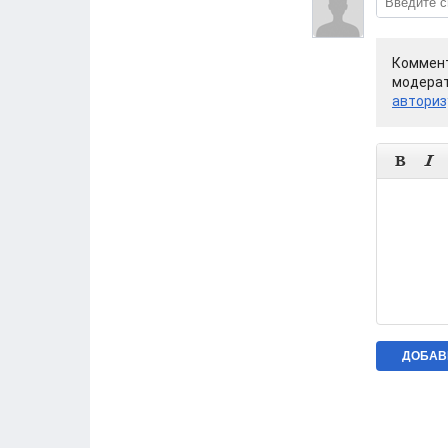
Коммент
модерат
авториз

