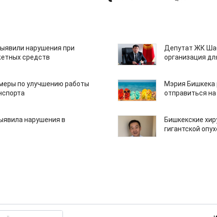
ыявили нарушения при
Депутат ЖК Шаб
етных средств
организация дл
 меры по улучшению работы
Мэрия Бишкека 
нспорта
отправиться на
ыявила нарушения в
Бишкекские хир
гигантской опу