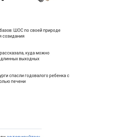
азов: ШОС по своей природе
я созидания
рассказала, куда можно
 длинных выходных
урги спасли годовалого ребенка с
холью печени