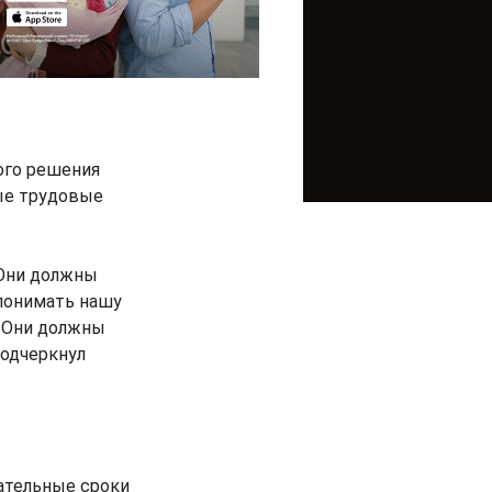
ого решения
ные трудовые
 Они должны
 понимать нашу
. Они должны
подчеркнул
тательные сроки