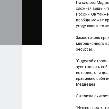
По словам Медвед
сложная вещь и п
России. Он также
вообще может про
угоду каким-то л
Заместитель пред
миграционного во
ресурсы.
"С другой сторон
чувствовать себя
историю, они дол
правильно себя в
Медведев.
Он также считает
"Нужно просто то