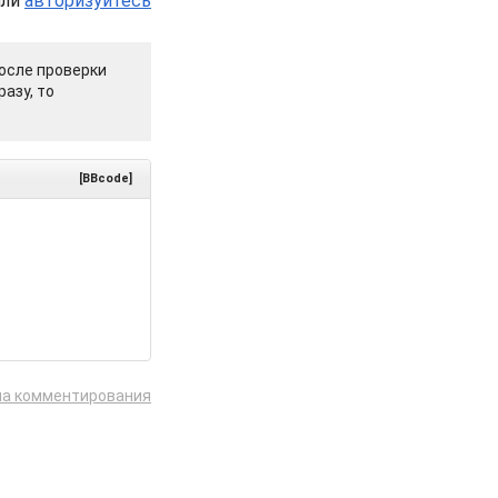
или
авторизуйтесь
осле проверки
азу, то
[BBcode]
ла комментирования