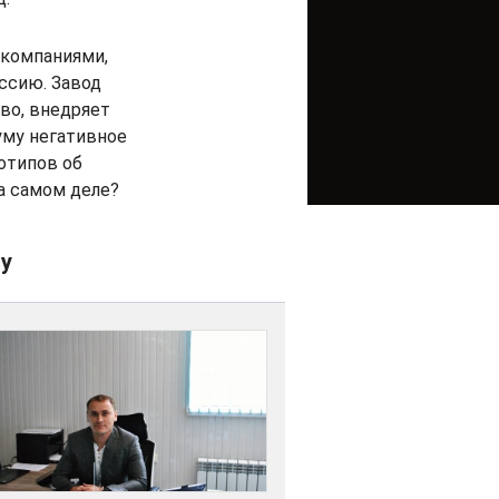
компаниями,
оссию. Завод
во, внедряет
уму негативное
отипов об
а самом деле?
у