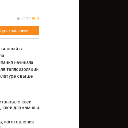
2114
0
Одноклассники
ственный в
ля
пания начинала
ля теплоизоляции
нклатуре свыше
етановые клеи
 клей для камня и
, изготовления
д.