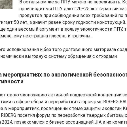
В остальном же за ППУ можно не переживать. К
производители ППУ дают 20–25 лет гарантии на
продуктов при соблюдении всех требований по 
гает 50 лет, а значит равен сроку годности конструкций.
ще один весомый аргумент в пользу экологичности ППУ, т
амене, ему не страшна плесень и грызуны.
о использования и без того долговечного материала соз
ономически выгодную систему обращения с отходами.
а мероприятиях по экологической безопаснос
тивности
яет свою экопозицию активной поддержкой концепции з
стями в сфере сбора и переработки вторсырья. RIBERG B
ие в мероприятиях, посвященных теме защиты экологии К
а RIBERG посетил форум по переработке твердых бытовых
 2024, познакомился с бизнес ассоциацией JIA и их комит