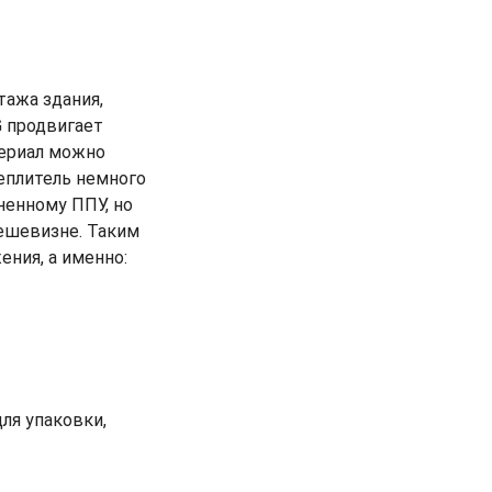
тажа здания,
G продвигает
териал можно
теплитель немного
ненному ППУ, но
дешевизне. Таким
ния, а именно:
ля упаковки,