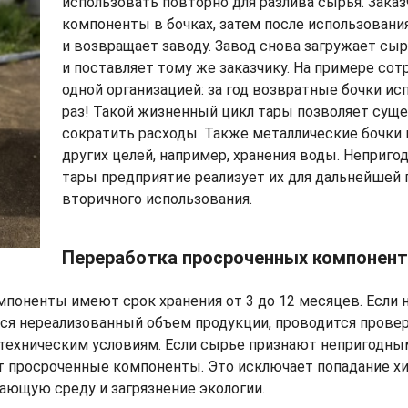
использовать повторно для разлива сырья. Заказ
компоненты в бочках, затем после использовани
и возвращает заводу. Завод снова загружает сыр
и поставляет тому же заказчику. На примере сот
одной организацией: за год возвратные бочки ис
раз! Такой жизненный цикл тары позволяет сущ
сократить расходы. Также металлические бочки 
других целей, например, хранения воды. Неприго
тары предприятие реализует их для дальнейшей 
вторичного использования.
Переработка просроченных компонен
оненты имеют срок хранения от 3 до 12 месяцев. Если н
тся нереализованный объем продукции, проводится прове
техническим условиям. Если сырье признают непригодным
т просроченные компоненты. Это исключает попадание х
ающую среду и загрязнение экологии.