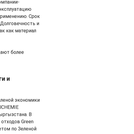
омпании-
 эксплуатацию
применению. Срок
 Долговечность и
ак как материал
дают более
ти и
еленой экономики
AUCHEMIE
ыргызстана. В
 отходов Green
етом по Зеленой