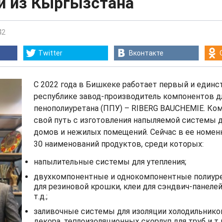
и из Кыргызстана
42
Twitter
Вконтакте
С 2022 года в Бишкеке работает первый и един
республике завод-производитель компонентов д
пенополиуретана (ППУ) – RIBERG BAUCHEMIE. Ком
свой путь с изготовления напыляемой системы д
домов и нежилых помещений. Сейчас в ее номе
30 наименований продуктов, среди которых:
напылительные системы для утепления;
двухкомпонентные и однокомпонентные полиур
для резиновой крошки, клеи для сэндвич-панелей,
т.д.;
заливочные системы для изоляции холодильников
декора, теплоизоляционных скорлуп для труб и т.