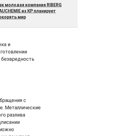
ак молодая компания RIBERG
AUCHEMIE из КР планирует
окорять мир
ека и
зготовлении
т безвредность
бращения с
ье. Металлические
ого разлива
дписании
 можно