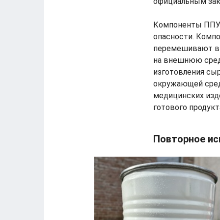
официальным за
Компоненты ППУ 
опасности. Комп
перемешивают в 
на внешнюю среду
изготовления сыр
окружающей среды
медицинских изде
готового продукт
Повторное ис