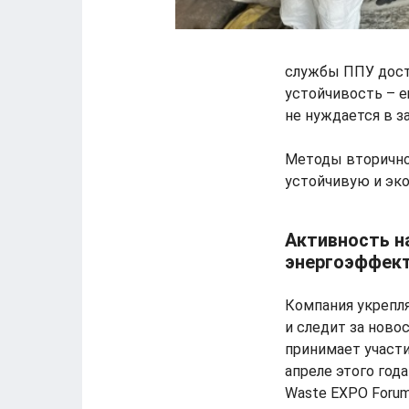
службы ППУ дости
устойчивость – е
не нуждается в з
Методы вторичног
устойчивую и эк
Активность н
энергоэффек
Компания укрепл
и следит за ново
принимает участ
апреле этого год
Waste EXPO Forum