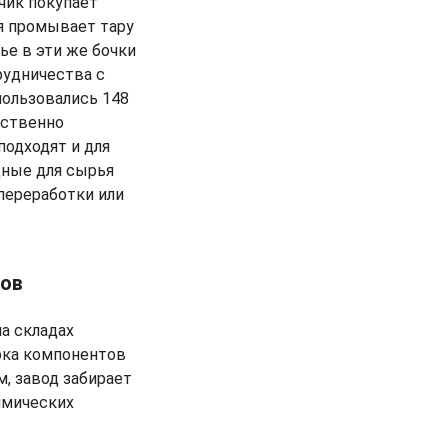
чик покупает
я промывает тару
ье в эти же бочки
рудничества с
пользовались 148
ественно
подходят и для
дные для сырья
переработки или
тов
а складах
рка компонентов
, завод забирает
имических