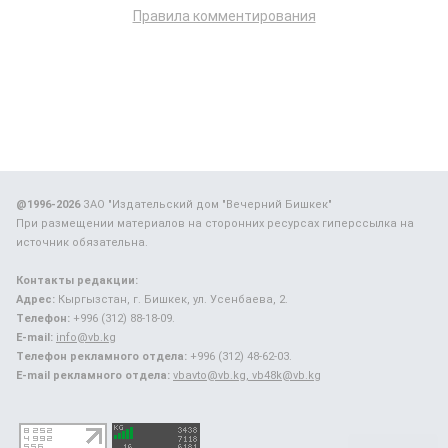
Правила комментирования
@1996-2026
ЗАО "Издательский дом "Вечерний Бишкек"
При размещении материалов на сторонних ресурсах гиперссылка на
источник обязательна.
Контакты редакции:
Адрес:
Кыргызстан, г. Бишкек, ул. Усенбаева, 2.
Телефон:
+996 (312) 88-18-09.
E-mail:
info@vb.kg
Телефон рекламного отдела:
+996 (312) 48-62-03.
E-mail рекламного отдела:
vbavto@vb.kg, vb48k@vb.kg