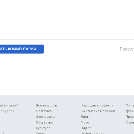
Прави
ий Бишкек"
Все новости
Народные новости
Фин
ресурсах
Политика
Кыргызская пресса
грам
Экономика
Блоги
Прав
Общество
Фото
Спра
Культура
Видео
 2.
Спорт
Инфографика