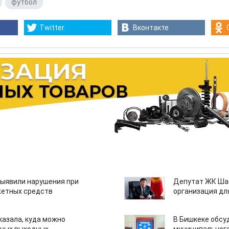
,
футбол
Twitter
Вконтакте
ыявили нарушения при
Депутат ЖК Шаб
етных средств
организация дл
казала, куда можно
В Бишкеке обсу