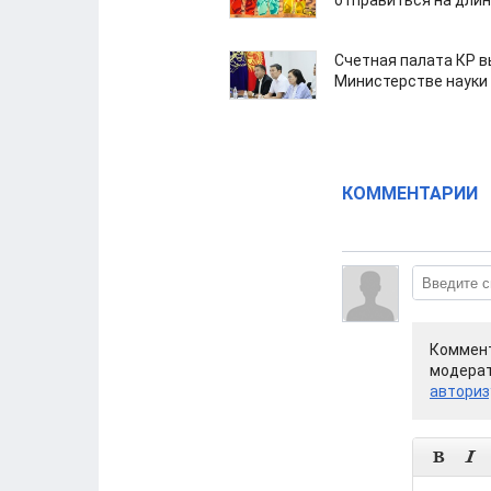
отправиться на дли
Счетная палата КР в
Министерстве науки
КОММЕНТАРИИ
Коммент
модерат
авториз

