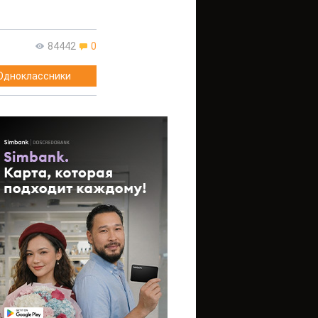
84442
0
Одноклассники