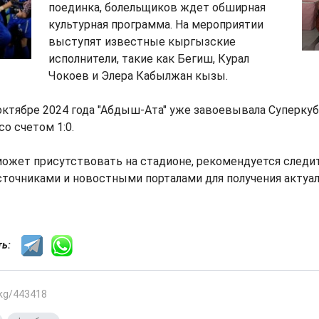
поединка, болельщиков ждет обширная
культурная программа. На мероприятии
выступят известные кыргызские
исполнители, такие как Бегиш, Курал
Чокоев и Элера Кабылжан кызы.
октябре 2024 года "Абдыш-Ата" уже завоевывала Суперкуб
о счетом 1:0.
сможет присутствовать на стадионе, рекомендуется следи
точниками и новостными порталами для получения актуа
сть:
.kg/443418