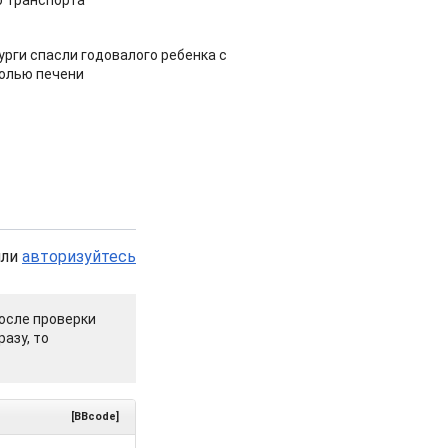
 транспорта
урги спасли годовалого ребенка с
холью печени
или
авторизуйтесь
осле проверки
азу, то
[BBcode]