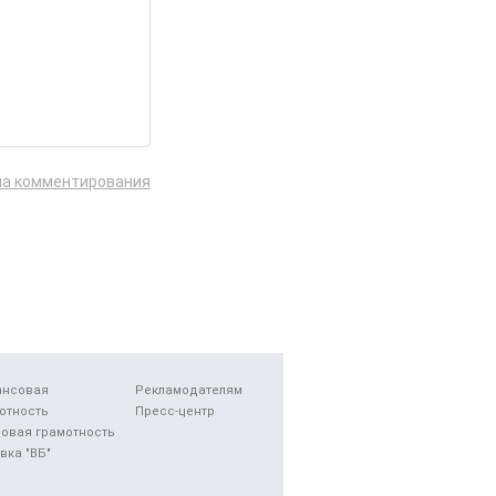
ла комментирования
ансовая
Рекламодателям
отность
Пресс-центр
овая грамотность
вка "ВБ"