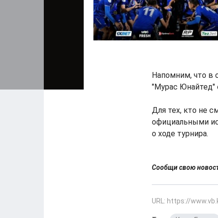
Напомним, что в 
"Мурас Юнайтед" с
Для тех, кто не 
официальными ис
о ходе турнира.
Сообщи свою ново
URL: https://www.vb