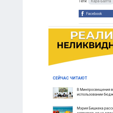
Теги:
Кара-Балта
Facebook
СЕЙЧАС ЧИТАЮТ
В Минпросвещения в
использовании бюдж
Мэрия Бишкека расс