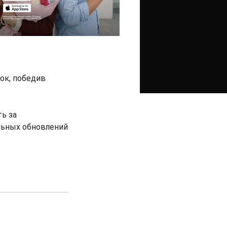
ок, победив
ть за
льных обновлений