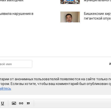
нных выходных
муниципального
ыявила нарушения в
Бишкекские хир
гигантской опу
арии от анонимных пользователей появляются на сайте только п
ором. Если вы хотите, чтобы ваш комментарий был опубликован ср
уйтесь



