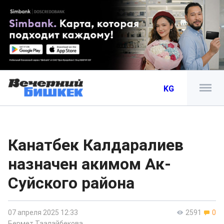
KG
Канатбек Калдаралиев
назначен акимом Ак-
Суйского района
07 апреля 2025 12:33
2591
0
Бермет Таалайбекова