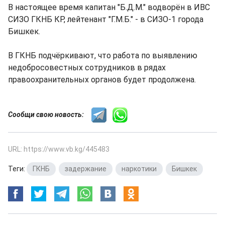
В настоящее время капитан "Б.Д.М." водворён в ИВС
СИЗО ГКНБ КР, лейтенант "Г.М.Б." - в СИЗО-1 города
Бишкек.
В ГКНБ подчёркивают, что работа по выявлению
недобросовестных сотрудников в рядах
правоохранительных органов будет продолжена.
Сообщи свою новость:
URL: https://www.vb.kg/445483
Теги:
ГКНБ
,
задержание
,
наркотики
,
Бишкек