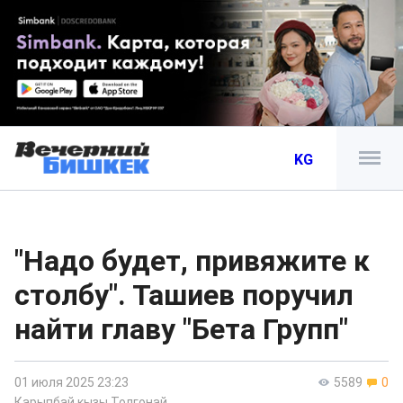
KG
"Надо будет, привяжите к
столбу". Ташиев поручил
найти главу "Бета Групп"
01 июля 2025 23:23
5589
0
Карыпбай кызы Толгонай