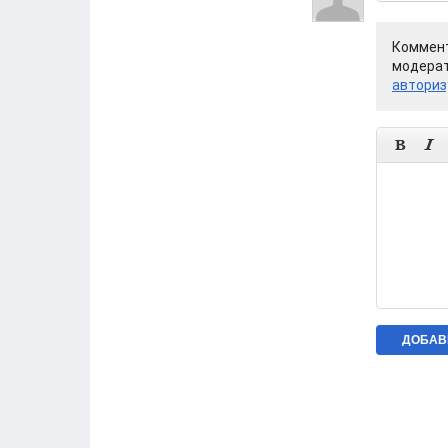
Коммент
модерат
авториз

