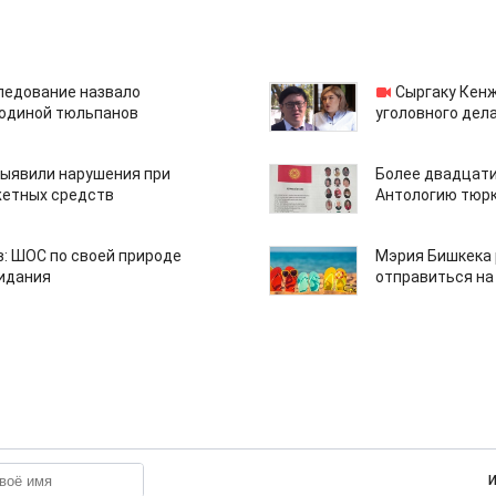
едование назвало
Сыргаку Кен
одиной тюльпанов
уголовного дела
ыявили нарушения при
Более двадцати
етных средств
Антологию тюрк
: ШОС по своей природе
Мэрия Бишкека 
зидания
отправиться на