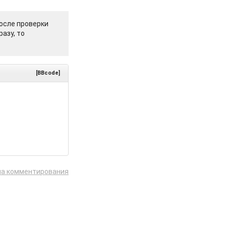
осле проверки
азу, то
[BBcode]
ла комментирования