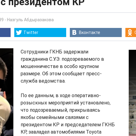
 с президентом КР
39
-
Назгуль Абдыразакова
Twitter
Вконтакте
Сотрудники ГКНБ задержали
гражданина С.У.Э. подозреваемого в
мошенничестве в особо крупном
размере. Об этом сообщает пресс-
служба ведомства.
По ее данным, в ходе оперативно-
розыскных мероприятий установлено,
что подозреваемый, прикрываясь
якобы семейными связями с
президентом КР и председателем ГКНБ
КР, завладел автомобилями Toyota