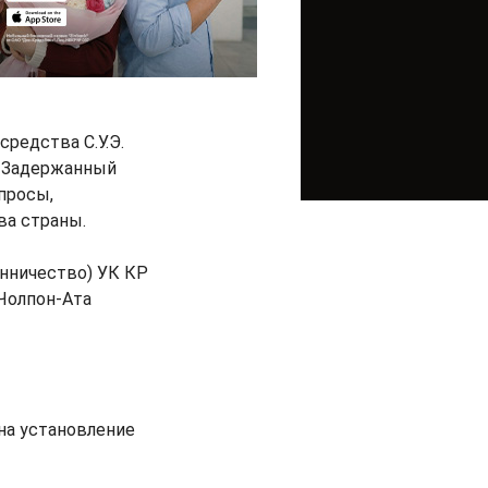
средства С.У.Э.
. Задержанный
просы,
ва страны.
енничество) УК КР
 Чолпон-Ата
на установление