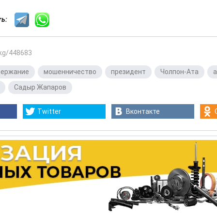
сть:
.kg/448683
держание
,
мошенничество
,
президент
,
Чолпон-Ата
,
,
Садыр Жапаров
Twitter
Вконтакте