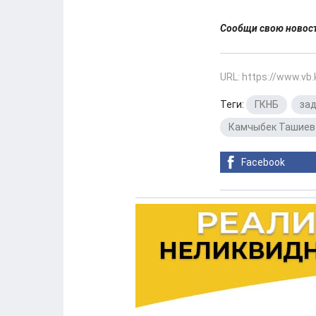
Сообщи свою ново
URL: https://www.vb
Теги:
ГКНБ
,
за
Камчыбек Ташиев
Facebook