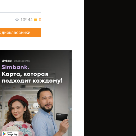
10944
0
Одноклассники