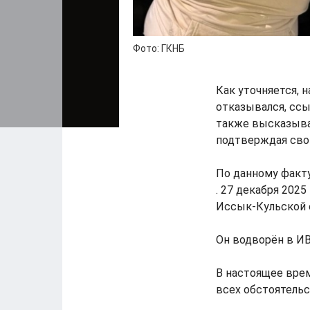
Фото: ГКНБ
Как уточняется, 
отказывался, сс
также высказыва
подтверждая сво
По данному факту
. 27 декабря 202
Иссык-Кульской 
Он водворён в И
В настоящее вре
всех обстоятель