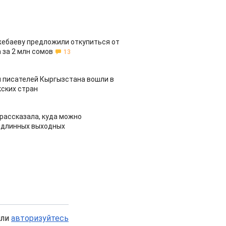
жебаеву предложили откупиться от
 за 2 млн сомов
13
 писателей Кыргызстана вошли в
ских стран
рассказала, куда можно
 длинных выходных
или
авторизуйтесь