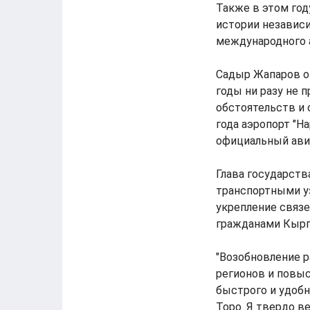
Также в этом год
истории независ
международного а
Садыр Жапаров от
годы ни разу не 
обстоятельств и 
года аэропорт "Н
официальный ави
Глава государств
транспортными у
укрепление связе
гражданами Кырг
"Возобновление 
регионов и повыс
быстрого и удобн
Торо. Я твердо в