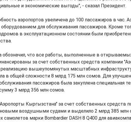
иальные и экономические выгоды", - сказал Президент.
бность аэропортов увеличена до 100 пассажиров в час. 
оборудованием для обслуживания пассажиров. Кроме тог
одромов в эксплуатационном состоянии были приобрете
ства.
а обозначил, что все работы, выполненные в открываемы
финансированы за счет собственных средств компании "А
а реализацию вышеупомянутых масштабных инфраструкт
а в общей сложности 8 млрд 175 млн сомов. Для улучше
обслуживания пассажиров была закуплена специальная те
сумму 3 млрд 356 млн сомов.
"Аэропорты Кыргызстана" за счет собственных средств п
 новыми воздушными судами и выделило 2 млрд 385 млн 
х самолетов марки Bombardier DASH 8 Q400 для авиакомп