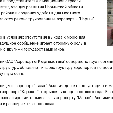
а и представителям авиационной отрасли
тил, что для развития Нарынской области,
 района и создания удобств для местного
ваются реконструированные аэропорты "Нарын"
то в условиях отсутствия выхода к морю для
здушное сообщение играет огромную роль в
й с другими государствами мира.
нии ОАО "Аэропорты Кыргызстана" совершенствует орган
труктуру, обновляет инфраструктуру аэропортов по всей 
утную сеть.
ил, что аэропорт "Талас" был введён в эксплуатацию в ма
аэропорт "Каракол" открылся в конце прошлого года. В аэ
 пассажирские терминалы, в аэропорту "Манас" обновляет
а и расширяется аэровокзал.