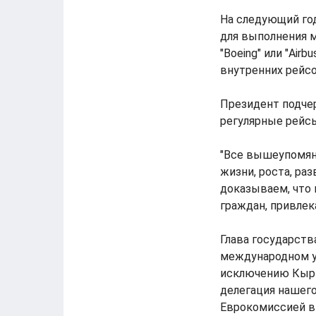
На следующий год
для выполнения 
"Boeing" или "Air
внутренних рейсо
Президент подчер
регулярные рейс
"Все вышеупомян
жизни, роста, ра
доказываем, что 
граждан, привлек
Глава государств
международном ур
исключению Кыргы
делегация нашег
Еврокомиссией в 