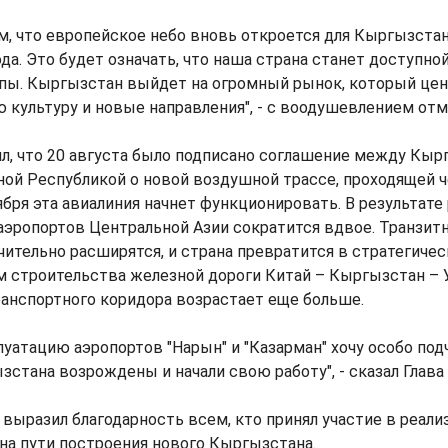
, что европейское небо вновь откроется для Кыргызстан
ода. Это будет означать, что наша страна станет доступно
опы. Кыргызстан выйдет на огромный рынок, который це
 культуру и новые направления", - с воодушевлением отм
л, что 20 августа было подписано соглашение между Кыр
ной Республикой о новой воздушной трассе, проходящей 
тября эта авиалиния начнет функционировать. В результате
 аэропортов Центральной Азии сократится вдвое. Транзи
ительно расширятся, и страна превратится в стратегичес
ом строительства железной дороги Китай – Кыргызстан – 
ранспортного коридора возрастает еще больше.
луатацию аэропортов "Нарын" и "Казарман" хочу особо под
стана возрождены и начали свою работу", - сказал Глава
н выразил благодарность всем, кто принял участие в реали
на пути построения нового Кыргызстана.