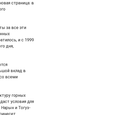
овая страница: в
ого
ты за все эти
енных
тилось, и с 1999
го дня,
ются
ьшой вклад в
 со всеми
ктуру горных
даст условия для
 Нарын и Тогуз-
принесет