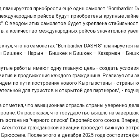
 планируется приобрести ещё один самолет "Bombardier DA
международных рейсов будут приобретены крупные лайн
bus". С вводом этих самолетов будет укреплена стабильнос
в, а количество международных рейсов значительно увел
кнул, что на самолетах "Bombardier DASH 8" планируется н
ы Бишкек – Нарын – Бишкек и Бишкек – Казарман – Бишке
утые работы имеют одну главную цель - создать условия
звития и продвижения каждого гражданина. Реализуя эти з
идем по пути построения нового Кыргызстаны - страны 
ательной для туристов и открытой для партнеров", - подче
а отметил, что авиационная отрасль страны уверенно дела
овне. Он рассказал, что государство вышло на заверша
зстана из "черного списка" Европейского союза. Впереди
о Агентства гражданской авиации проведет важную встре
Брюсселе. После этого в декабре 2025 года состоится фи