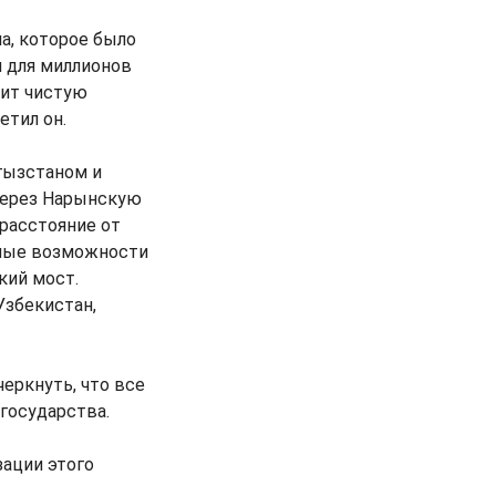
а, которое было
й для миллионов
нит чистую
етил он.
гызстаном и
через Нарынскую
 расстояние от
тные возможности
кий мост.
Узбекистан,
черкнуть, что все
 государства.
зации этого