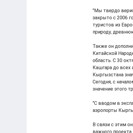
"Мы твердо верим
закрыто с 2006 г
туристов из Евр
природу, древнюю
Также он дополни
Китайской Народ
область. С 30 ок
Кашгара до всех
Кыргызстана знач
Сегодня, с начал
значение этого т
"С вводом в эксп
аэропорты Кыргыз
В связи с этим о
важного проекта 