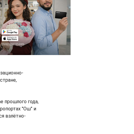
изационно-
стране,
е прошлого года,
ропортах "Ош" и
ся взлётно-