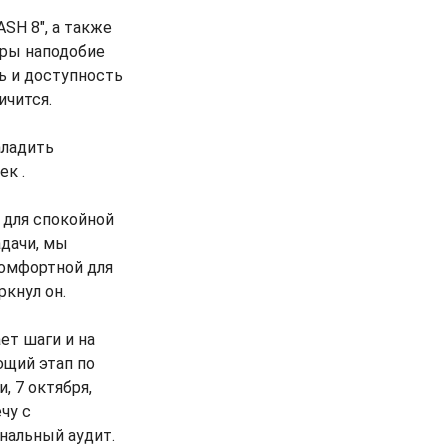
SH 8", а также
еры наподобие
ть и доступность
ичится.
аладить
к .
 для спокойной
адачи, мы
комфортной для
ркнул он.
ет шаги и на
ющий этап по
, 7 октября,
чу с
нальный аудит.