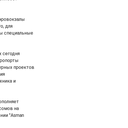
Аэровокзалы
о, для
ны специальные
х сегодня
эропорты
урных проектов
ния
хника и
ополняет
сомов на
ании "Asman