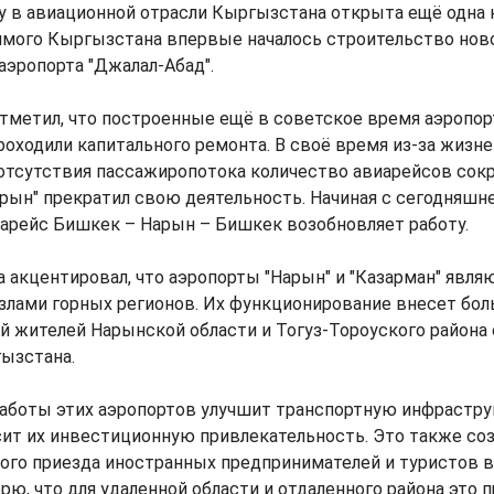
у в авиационной отрасли Кыргызстана открыта ещё одна н
имого Кыргызстана впервые началось строительство нов
эропорта "Джалал-Абад".
метил, что построенные ещё в советское время аэропор
проходили капитального ремонта. В своё время из-за жизн
отсутствия пассажиропотока количество авиарейсов сокра
арын" прекратил свою деятельность. Начиная с сегодняшне
арейс Бишкек – Нарын – Бишкек возобновляет работу.
а акцентировал, что аэропорты "Нарын" и "Казарман" явля
злами горных регионов. Их функционирование внесет бол
й жителей Нарынской области и Тогуз-Тороуского района
ызстана.
работы этих аэропортов улучшит транспортную инфрастру
ит их инвестиционную привлекательность. Это также соз
ого приезда иностранных предпринимателей и туристов в
ерю, что для удаленной области и отдаленного района это 