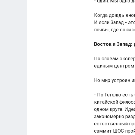
- один. Мы одно д
Когда дождь внов
И если Запад - э
почвы, где соки 
Восток и Запад: 
По словам экспер
единым центром 
Но мир устроен и
- По Гегелю есть
китайской филосо
одном круге. Иде
закономерно разд
естественный про
саммит ШОС пройд