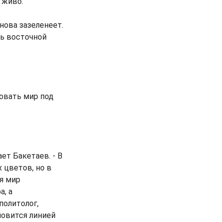
 живо.
нова зазеленеет.
ть восточной
овать мир под
ет Бакетаев. - В
 цветов, но в
я мир
а, а
политолог,
новится линией