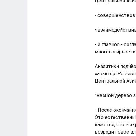
Центральной Азии
• совершенствов
• взаимодействие
• и главное - сог
многополярности 
Аналитики подчёр
характер: Россия
Центральной Азии
"Весной дерево з
- После окончани
Это естественные
кажется, что всё
возродит своё вл