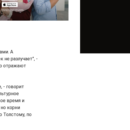
ами. А
 не разлучает", -
но отражают
, - говорит
льтурное
кое время и
 но корни
о Толстому, по