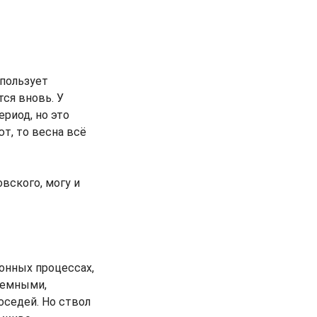
спользует
ся вновь. У
риод, но это
ют, то весна всё
овского, могу и
онных процессах,
дземными,
оседей. Но ствол