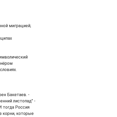
нной миграцией;
нципах
символический
тнёром
словиях.
ен Бакетаев. -
енний листопад" -
И тогда Россия
ез корни, которые