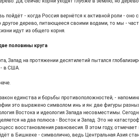
ерево. Да, сейчас корни уходят глубже в землю, но дерево
ь пойдёт - когда Россия вернётся к активной роли - оно с
то другое дерево, питающееся своими водами, то мы - час
жизни идут из общего корня.
две половины круга
та, Запад на протяжении десятилетий пытался глобализир
- в США.
наче.
 закон единства и борьбы противоположностей, - напомина
фии это выражено символом инь и ян: две фигуры разных
ология Востока и идеология Запада несовместимы. Сегодн
еляется на два полюса - Восток и Запад. Это не катастроф
цесс восстановления равновесия. В этом году, отмечает 
ёт в Бишкеке - символично, ведь Центральная Азия ста