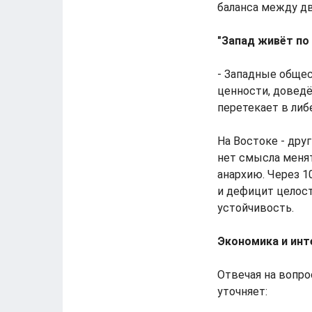
баланса между д
"Запад живёт по
- Западные общес
ценности, довед
перетекает в либе
На Востоке - дру
нет смысла менят
анархию. Через 1
и дефицит целост
устойчивость.
Экономика и инте
Отвечая на вопро
уточняет: