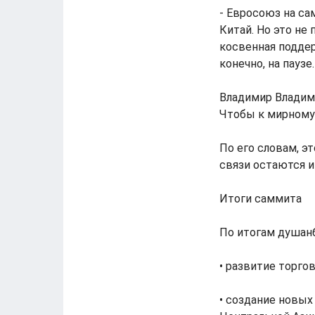
- Евросоюз на са
Китай. Но это не
косвенная подде
конечно, на пауз
Владимир Владими
Чтобы к мирному
По его словам, э
связи остаются и
Итоги саммита
По итогам душан
• развитие торго
• создание новых