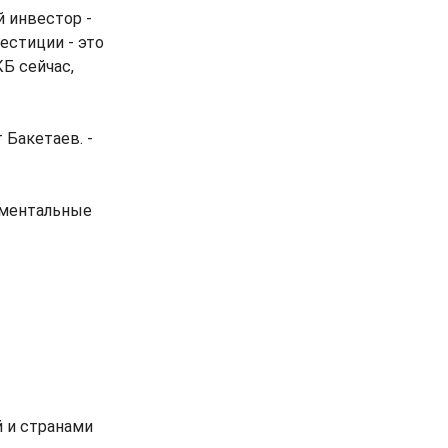
й инвестор -
естиции - это
Б сейчас,
 Бакетаев. -
аментальные
 и странами