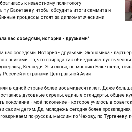
братилась к известному политологу
ыту Бакетаеву, чтобы обсудить итоги саммита и
убинные процессы стоят за дипломатическими
ла нас соседями, история - друзьями"
ла нас соседями. История - друзьями. Экономика - партнёр
оюзниками. То, что природа так объединила, пусть человек
джеральд Кеннеди. Эти слова, по мнению Бакетаева, точ
 Россией и странами Центральной Азии.
или в одной стране более восьмидесяти лет. Даже больше
ас остались духовные скрепы, единые стандарты, общее ку
ть поколение - моё поколение - которое училось в советс
зи своим детям. Да, молодёжь сегодня более прозападная,
говариваем по-русски, мыслим по Чехову, по Тургеневу, п