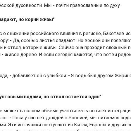
сской духовности. Мы - почти православные по духу.
падают, но корни живы"
с о снижении российского влияния в регионе, Бакетаев и
ру: - Да, осенью листья опадают. Но весной они появляют
и и ствол, которые живы. Сейчас она проходит сложный пе
 - живое дерево. И если сегодня кажется, что ветви реде
года, - добавляет он с улыбкой. - Я ведь был другом Жирин
унтовыми водами, но ствол остаётся один"
не может в полном объёме участвовать во всех интеграци
олог. - Пока у нас нет дождей с Россией, мы питаемся по
и. Эти источники поступают из Китая, Европы и других с