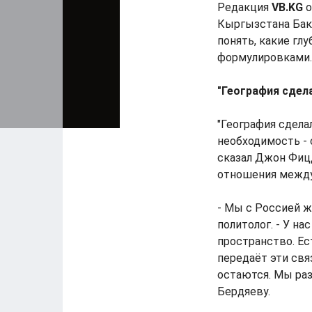
Редакция
VB.KG
о
Кыргызстана Бак
понять, какие гл
формулировками.
"География сдела
"География сдела
необходимость - с
сказал Джон Фиц
отношения между
- Мы с Россией ж
политолог. - У н
пространство. Ес
передаёт эти свя
остаются. Мы раз
Бердяеву.