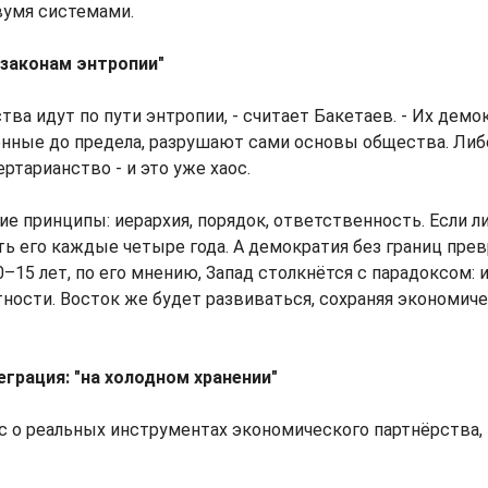
вумя системами.
 законам энтропии"
тва идут по пути энтропии, - считает Бакетаев. - Их дем
ённые до предела, разрушают сами основы общества. Ли
ртарианство - и это уже хаос.
гие принципы: иерархия, порядок, ответственность. Если 
ь его каждые четыре года. А демократия без границ пре
0–15 лет, по его мнению, Запад столкнётся с парадоксом:
ности. Восток же будет развиваться, сохраняя экономич
грация: "на холодном хранении"
с о реальных инструментах экономического партнёрства,