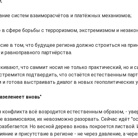
;
ание систем взаиморасчётов и платёжных механизмов;
 в сфере борьбы с терроризмом, экстремизмом и незако
ласие в том, что будущее региона должно строиться на при
и равноправного партнёрства.
кивают, что саммит носил не только практический, но и 
 стремится подтвердить, что остаётся естественным пар
 и готова выстраивать диалог в новых геополитических у
азеленеет вновь"
я конфликта всё возродится естественным образом, - увер
 взаимосвязи, их невозможно разорвать. Сейчас идёт "ос
 разбегается. Но весной дерево вновь покроется листвой. 
ияние и присутствие в регионе - не через давление, а чер