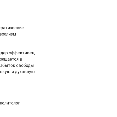
ократические
берализм
лидер эффективен,
вращается в
 избыток свободы
ескую и духовную
 политолог