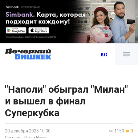
KG
"Наполи" обыграл "Милан"
и вышел в финал
Суперкубка
20 декабря 2025 10:30
1159
0
Самуэль Деди Ирие