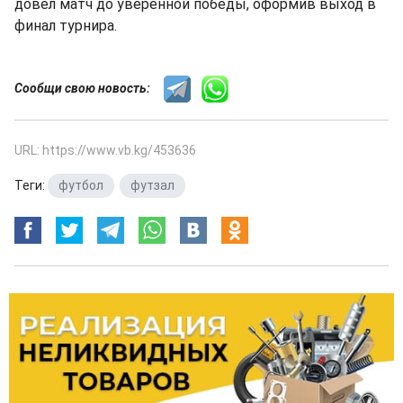
довёл матч до уверенной победы, оформив выход в
финал турнира.
Сообщи свою новость:
URL: https://www.vb.kg/453636
Теги:
футбол
,
футзал