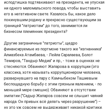
исподтишка подтявкивают на президента, не упуская
ни одного маломальского повода, чтобы выставить
его в негативном свете. Казалось бы, какое дело
покинувшим родину и прекрасно существующим за
границей "патриотам" до того, занимается ли
бизнесом племянник президента?
Другие заграничные "патриоты", щедро
финансируемые из портмоне такого же "изгнанника"
Алмазбека Атамбаева, - Лейла Саралаева, Болот
Темиров, "Тандыр Медиа" и пр., - тоже в оценках не
стесняются. Обвиняют Жапарова в коррупции (это
классика, хотя называть коррупционером человека,
развернувшего на пару с Камчыбеком Ташиевым
беспощадную борьбу с этим грязным явлением, - по
меньшей мере смешно). Обвиняют в отсутствии
эмпатии ("Садыр Жапаров совсем не слышит чаяний
народа. Он привык всё делать через разрушение") –
ну это уж совсем не выдерживает никакой критики.