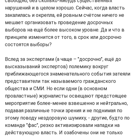
свободно, без сколько-нибудь существенных
нарушений и в целом хорошо. Сейчас, когда власть
закалилась и окрепла, ей ровным счётом ничего не
мешает организовать проведение досрочных
выборов на ещё более высоком уровне. Да и что в
принципе изменится от того, в срок или досрочно
состоятся выборы?
Вслед за экспертами (а чаще – "досрочно", ещё до
высказываний экспертов) полемику вокруг
приближающегося знаменательного события затеяли
представители так называемого гражданского
общества и СМИ. Но если одни (в основном
провластные) журналисты освещают предстоящее
мероприятие более-менее взвешенно и нейтрально,
подавая различные точки зрения и не поднимая по
этому поводу нездоровую шумиху, - другие, будто по
команде "фас", резко активизировали нападки на
действующую власть. И озабочены они не только