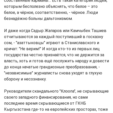
собственные карманы… Есть такая категория людей,
которым бесполезно объяснять, что белое – это
белое, а чёрное, соответственно, - чёрное. Люди
безнадёжно больны дальтонизмом.
И даже когда Садыр Жапаров или Камчыбек Ташиев
отчитываются за каждый поступивший в госказну
сом, - "азаттыковцы" играют в Станиславского и
кричат: "Не верим!" И когда кто-то из первых лиц
государства честно признаётся, что не держится за
власть, хоть и готов ещё послужить народу и довести
до конца начатые грандиозные преобразования, -
"независимые" журналисты снова уходят в глухую
оборону и несознанку.
Руководители скандального "Клоопа", не скрывающие
своего западного финансирования, но сами
последнее время скрывающиеся от ГКНБ
Кыргызстана где-то на европейских просторах, тоже