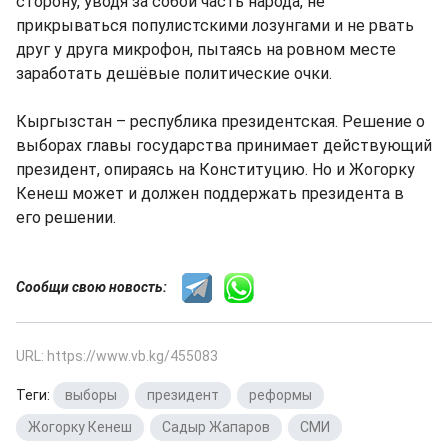
сторону, уводя за собой часть народа, не
прикрываться популистскими лозунгами и не рвать
друг у друга микрофон, пытаясь на ровном месте
заработать дешёвые политические очки.
Кыргызстан – республика президентская. Решение о
выборах главы государства принимает действующий
президент, опираясь на Конституцию. Но и Жогорку
Кенеш может и должен поддержать президента в
его решении.
Сообщи свою новость:
URL: https://www.vb.kg/455083
Теги:
выборы
,
президент
,
реформы
,
Жогорку Кенеш
,
Садыр Жапаров
,
СМИ