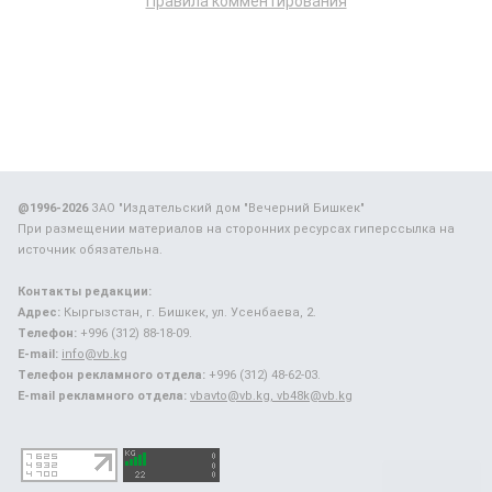
Правила комментирования
@1996-2026
ЗАО "Издательский дом "Вечерний Бишкек"
При размещении материалов на сторонних ресурсах гиперссылка на
источник обязательна.
Контакты редакции:
Адрес:
Кыргызстан, г. Бишкек, ул. Усенбаева, 2.
Телефон:
+996 (312) 88-18-09.
E-mail:
info@vb.kg
Телефон рекламного отдела:
+996 (312) 48-62-03.
E-mail рекламного отдела:
vbavto@vb.kg, vb48k@vb.kg