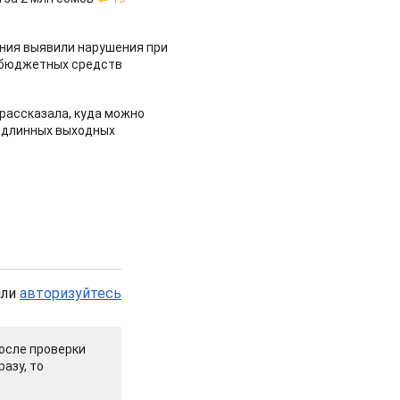
ия выявили нарушения при
 бюджетных средств
рассказала, куда можно
 длинных выходных
или
авторизуйтесь
осле проверки
азу, то