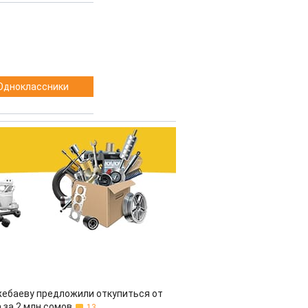
Одноклассники
жебаеву предложили откупиться от
 за 2 млн сомов
13