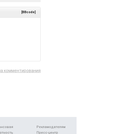
[BBcode]
ла комментирования
ансовая
Рекламодателям
отность
Пресс-центр