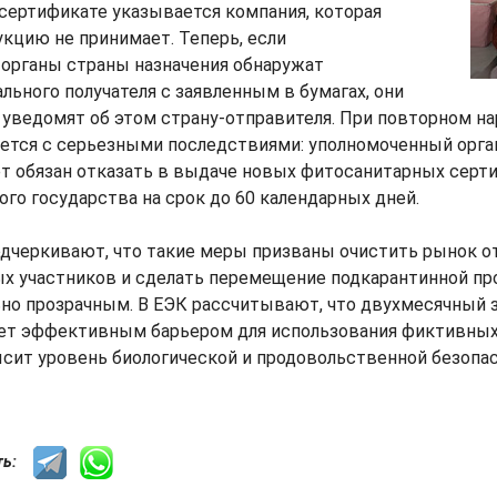
сертификате указывается компания, которая
кцию не принимает. Теперь, если
органы страны назначения обнаружат
льного получателя с заявленным в бумагах, они
 уведомят об этом страну-отправителя. При повторном н
нется с серьезными последствиями: уполномоченный орга
т обязан отказать в выдаче новых фитосанитарных серт
того государства на срок до 60 календарных дней.
одчеркивают, что такие меры призваны очистить рынок о
х участников и сделать перемещение подкарантинной пр
но прозрачным. В ЕЭК рассчитывают, что двухмесячный з
ет эффективным барьером для использования фиктивных
сит уровень биологической и продовольственной безопас
сть: