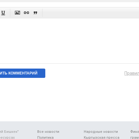




Прави
ий Бишкек"
Все новости
Народные новости
Фин
ресурсах
Политика
Кыргызская пресса
грам