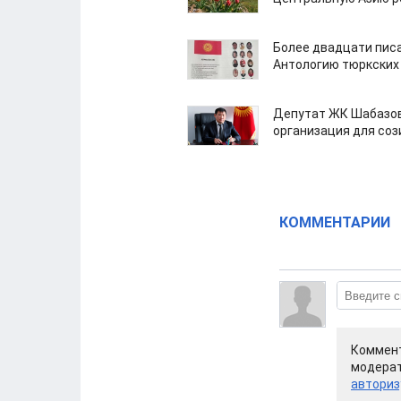
Более двадцати пис
Антологию тюркских
Депутат ЖК Шабазов
организация для со
КОММЕНТАРИИ
Коммент
модерат
авториз