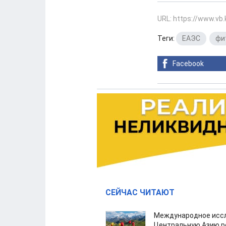
URL: https://www.vb
Теги:
ЕАЭС
,
фи
Facebook
СЕЙЧАС ЧИТАЮТ
Международное иссл
Центральную Азию р