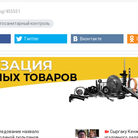
.kg/455551
тосанитарный контроль
Twitter
Вконтакте
едование назвало
Сыргаку Кен
одиной тюльпанов
уголовного дела