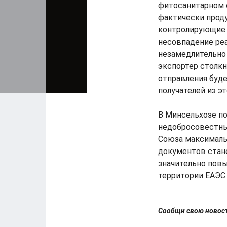
фитосанитарном 
фактически проду
контролирующие 
несовпадение реа
незамедлительно
экспортер столк
отправления буде
получателей из э
В Минсельхозе п
недобросовестны
Союза максималь
документов стан
значительно повы
территории ЕАЭС.
Сообщи свою ново