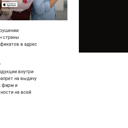
арушении
н страны
ификатов в адрес
т
одукции внутри
апрет на выдачу
 фирм и
ности на всей